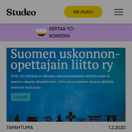
KIRJAUDU
KERTAA YO-
KOKEISIIN
Preppaaja
Opettaja
Opiskelija
Huoltaja
Kokeilutarjous
Ainstain
Alakoulu
Yläkoulu
Lukio
TAPAHTUMA
1.2.2020
Ajankohtaista