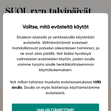
Ominaisuudet
SUOL ry:n talvipäivät
Tapahtumakalenteri
Helsingissä
Webinaari­tallenteet
Valitse, mitä evästeitä käytät
Yhteisö
Suosittelut
Studeon uskonnon oppimateriaalit
Studeon alustalla ja verkkosivuilla käytetään
Ohjekeskus
evästeitä. Välttämättömät evästeet
esittäytyvät uskonnon opettajien talvipäivillä
mahdollistavat palvelun oikeanlaisen toiminnan, ja
Ohjevideot
Helsingissä, jossa teemana tänä vuonna
ne ovat aina päällä. Voit lisäksi hyväksyä
Oppikirjailijat
ilmastokriisi ja uskonnot.
valinnaisten evästeiden käytön, joiden avulla
Tiimi
voimme tarjota sinulle henkilökohtaisemman
Tietoa meistä
käyttökokemuksen.
Lisätietoa tapahtumasta löydät
täältä.
Eettiset periaatteet tekoälyn käyttöön
Voit milloin tahansa muokata evästeasetuksiasi
tällä
Tilaa uutiskirje
sivulla
. Sivulla on myös lisätietoja käyttämistämme
evästeistä.
Ota yhteyttä
VAIN VÄLTTÄMÄTTÖMÄT