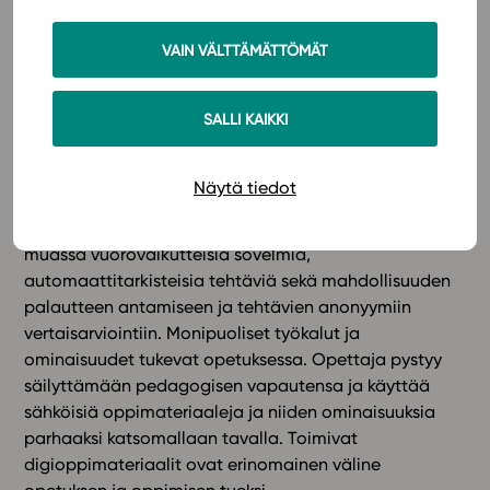
Työpaja on suunnattu yläkoulun matematiikan
opettajille.
VAIN VÄLTTÄMÄTTÖMÄT
13.00 Työpaja: Vinkkejä ja parhaita käytäntöjä
digioppimateriaalien hyödyntämiseen
SALLI KAIKKI
Sähköisten oppimateriaalien käyttö on yleistynyt parin
Näytä tiedot
viimeisen vuoden aikana lukiossa ja peruskoulussa.
Studeon digitaaliset oppimateriaalit sisältävät muun
muassa vuorovaikutteisia sovelmia,
automaattitarkisteisia tehtäviä sekä mahdollisuuden
palautteen antamiseen ja tehtävien anonyymiin
vertaisarviointiin. Monipuoliset työkalut ja
ominaisuudet tukevat opetuksessa. Opettaja pystyy
säilyttämään pedagogisen vapautensa ja käyttää
sähköisiä oppimateriaaleja ja niiden ominaisuuksia
parhaaksi katsomallaan tavalla. Toimivat
digioppimateriaalit ovat erinomainen väline