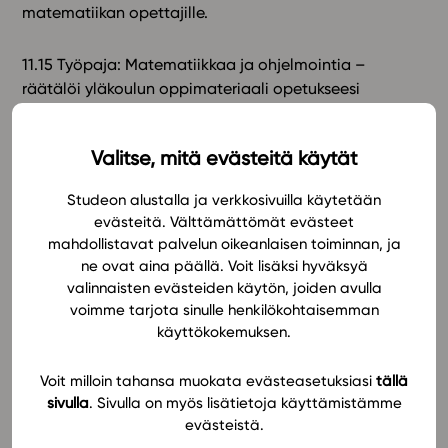
matematiikan opettajille.
11.15 Työpaja: Matematiikkaa ja ohjelmointia –
räätälöi yläkoulun oppimateriaali opetukseesi
sopivaksi!
Valitse, mitä evästeitä käytät
Kehitä matematiikan ja ohjelmoinnin opetusta
hauskalla ja mielekkäällä tavalla. Studeon työpajassa
Studeon alustalla ja verkkosivuilla käytetään
opit mukauttamaan oppimateriaalin opetusryhmällesi
evästeitä. Välttämättömät evästeet
ja koulusi opetussuunnitelmaan sopivaksi. Opit myös
mahdollistavat palvelun oikeanlaisen toiminnan, ja
hyödyntämään koodaustehtäviä matematiikan
ne ovat aina päällä. Voit lisäksi hyväksyä
opetuksessa. Automaattisesti tarkistuvat tehtävät
valinnaisten evästeiden käytön, joiden avulla
tekevät oppimisesta hauskaa ja palautteesta nopeaa
voimme tarjota sinulle henkilökohtaisemman
– ne myös helpottavat opettajan työtä. Inspiroivaan
käyttökokemuksen.
työpajaan osallistumalla saat ideoita ja konkreettisia
työkaluja, joilla teet opetuksesta innostavaa ja itsesi
Voit milloin tahansa muokata evästeasetuksiasi
tällä
sivulla
. Sivulla on myös lisätietoja käyttämistämme
näköistä.
evästeistä.