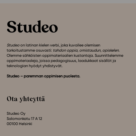
Studeo
on latinan kielen verbi, joka kuvailee olemisen
tarkoitustamme osuvasti:
tahdon oppia
,
omistaudun
,
opiskelen
.
Olemme sähköisten oppimateriaalien kustantaja. Suunnittelemme
oppimateriaaleja, joissa pedagogisuus, laadukkaat sisällöt ja
teknologian hyödyt yhdistyvät.
Studeo – paremman oppimisen puolesta.
Ota yhteyttä
Studeo Oy
Salomonkatu 17 A 12
00100 Helsinki