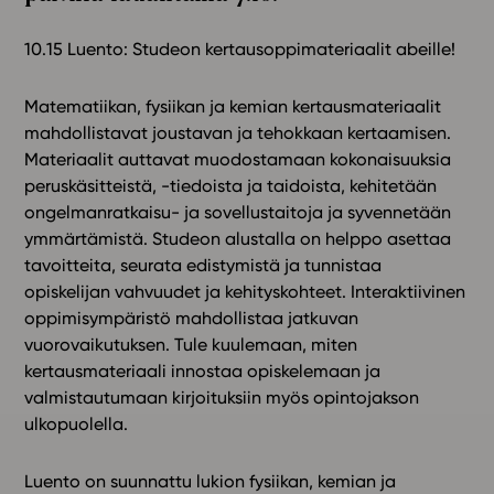
In English
10.15 Luento: Studeon kertausoppimateriaalit abeille!
Matematiikan, fysiikan ja kemian kertausmateriaalit
mahdollistavat joustavan ja tehokkaan kertaamisen.
Materiaalit auttavat muodostamaan kokonaisuuksia
peruskäsitteistä, -tiedoista ja taidoista, kehitetään
ongelmanratkaisu- ja sovellustaitoja ja syvennetään
ymmärtämistä. Studeon alustalla on helppo asettaa
tavoitteita, seurata edistymistä ja tunnistaa
opiskelijan vahvuudet ja kehityskohteet. Interaktiivinen
oppimisympäristö mahdollistaa jatkuvan
vuorovaikutuksen. Tule kuulemaan, miten
kertausmateriaali innostaa opiskelemaan ja
valmistautumaan kirjoituksiin myös opintojakson
ulkopuolella.
Luento on suunnattu lukion fysiikan, kemian ja