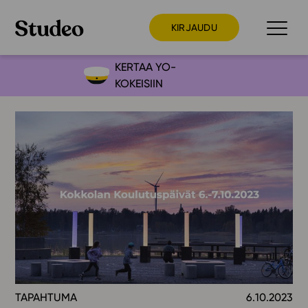
KIRJAUDU
KERTAA YO-
KOKEISIIN
Preppaaja
Opettaja
Opiskelija
Huoltaja
Kokeilutarjous
Ainstain
Alakoulu
Yläkoulu
Lukio
TAPAHTUMA
6.10.2023
Ajankohtaista