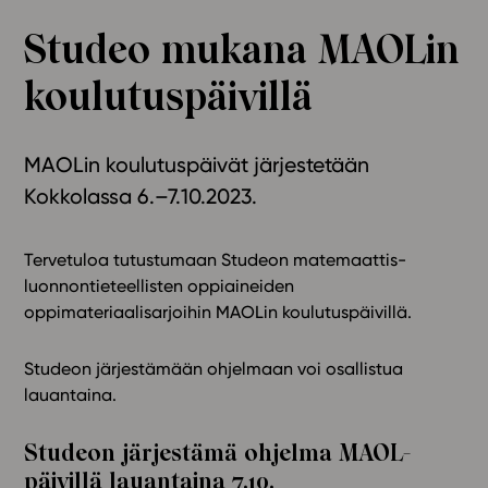
Ominaisuudet
Studeo mukana MAOLin
Tapahtumakalenteri
koulutuspäivillä
Webinaari­tallenteet
Yhteisö
Suosittelut
MAOLin koulutuspäivät järjestetään
Ohjekeskus
Kokkolassa 6.–7.10.2023.
Ohjevideot
Oppikirjailijat
Tervetuloa tutustumaan Studeon matemaattis-
Tiimi
luonnontieteellisten oppiaineiden
Tietoa meistä
oppimateriaalisarjoihin
MAOLin koulutuspäivillä.
Eettiset periaatteet tekoälyn käyttöön
Studeon järjestämään ohjelmaan voi osallistua
Tilaa uutiskirje
lauantaina.
Ota yhteyttä
Studeon järjestämä ohjelma MAOL-
päivillä lauantaina 7.10.