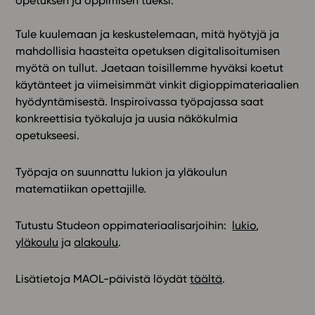
opetuksen ja oppimisen tueksi.
Tule kuulemaan ja keskustelemaan, mitä hyötyjä ja
mahdollisia haasteita
opetuksen
digitalisoitumisen
myötä on tullut. Jaetaan toisillemme hyväksi koetut
käytänteet ja viimeisimmät vinkit digioppimateriaalien
hyödyntämisestä. Inspiroivassa työpajassa saat
konkreettisia työkaluja ja uusia näkökulmia
opetukseesi.
Työpaja on suunnattu lukion ja yläkoulun
matematiikan opettajille.
Tutustu Studeon oppimateriaalisarjoihin:
lukio
,
yläkoulu
ja
alakoulu
.
Lisätietoja MAOL-päivistä löydät
täältä
.