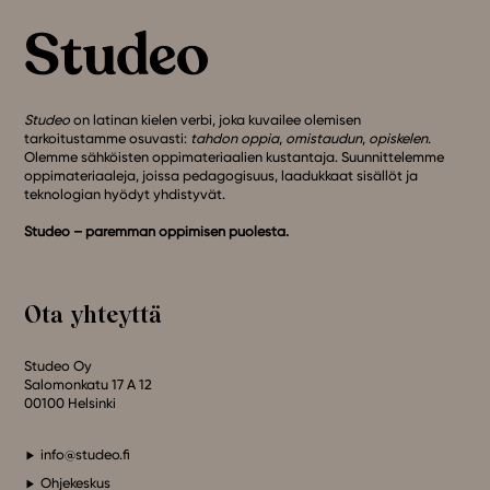
Studeo
on latinan kielen verbi, joka kuvailee olemisen
tarkoitustamme osuvasti:
tahdon oppia
,
omistaudun
,
opiskelen
.
Olemme sähköisten oppimateriaalien kustantaja. Suunnittelemme
oppimateriaaleja, joissa pedagogisuus, laadukkaat sisällöt ja
teknologian hyödyt yhdistyvät.
Studeo – paremman oppimisen puolesta.
Ota yhteyttä
Studeo Oy
Salomonkatu 17 A 12
00100 Helsinki
info@studeo.fi
Ohjekeskus