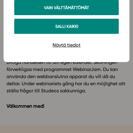
Studeo-konceptet.
VAIN VÄLTTÄMÄTTÖMÄT
Tidpunkt: torsdag 5.8. klo 11-12
SALLI KAIKKI
Du kan anmäla dig
här.
Näytä tiedot
Du får en bekräftelse om din anmälan via epost. Du får
också en länk till skolningstillfället. Du kan enkelt
bifoga händelsen till din egen kalender. Skolningen
förverkligas med programmet WebinarJam. Du kan
använda den webbanslutna apparat du vill då du
deltar. Under webinariets gång har du en möjlighet att
ställa frågor till Studeos sakkunniga.
Välkommen med!