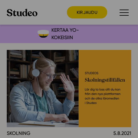
KIRJAUDU
KERTAA YO-
KOKEISIIN
Preppaaja
Opettaja
Opiskelija
Huoltaja
Kokeilutarjous
Ainstain
Alakoulu
Yläkoulu
Lukio
SKOLNING
5.8.2021
Ajankohtaista