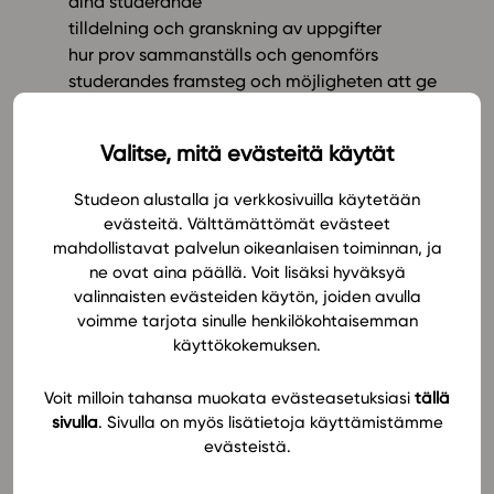
dina studerande
tilldelning och granskning av uppgifter
In English
hur prov sammanställs och genomförs
studerandes framsteg och möjligheten att ge
personlig feedback
utarbetning av eget, kompletterande material
Valitse, mitä evästeitä käytät
hur innehållsförteckningen kan editeras och
påverkas
Studeon alustalla ja verkkosivuilla käytetään
hur flera olika läromedel kan kombineras till nya
evästeitä. Välttämättömät evästeet
helheter.
mahdollistavat palvelun oikeanlaisen toiminnan, ja
ne ovat aina päällä. Voit lisäksi hyväksyä
Det är lätt att delta i skolningen. Du kan fysiskt befinna
valinnaisten evästeiden käytön, joiden avulla
dig var du vill. Boka din plats på deltagarlistan redan
voimme tarjota sinulle henkilökohtaisemman
idag. Be gärna kollegor att komma med! Webinariet
käyttökokemuksen.
lagras och bifogas senare via epost.
Voit milloin tahansa muokata evästeasetuksiasi
tällä
Det kostar inte någonting att delta. Skolningen lämpar
sivulla
. Sivulla on myös lisätietoja käyttämistämme
evästeistä.
sig för alla lärare som kan använda Studeos läromedel
och vidare för alla andra som intresserar sig för