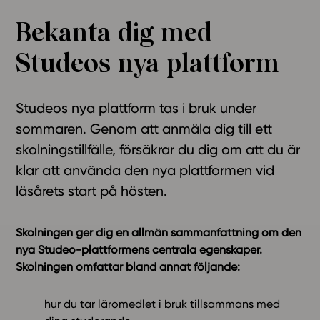
Ominaisuudet
Bekanta dig med
Tapahtumakalenteri
Studeos nya plattform
Webinaari­tallenteet
Yhteisö
Suosittelut
Studeos nya plattform tas i bruk under
Ohjekeskus
sommaren. Genom att anmäla dig till ett
Ohjevideot
skolningstillfälle, försäkrar du dig om att du är
Oppikirjailijat
klar att använda den nya plattformen vid
Tiimi
läsårets start på hösten.
Tietoa meistä
Eettiset periaatteet tekoälyn käyttöön
Skolningen ger dig en allmän sammanfattning om den
nya Studeo-plattformens centrala egenskaper.
Tilaa uutiskirje
Skolningen omfattar bland annat följande:
Ota yhteyttä
hur du tar läromedlet i bruk tillsammans med