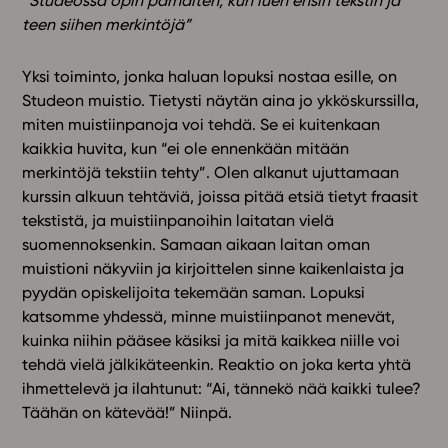
“Studeossa opin parhaiten, kun luen ensin tekstin ja
teen siihen merkintöjä”
Yksi toiminto, jonka haluan lopuksi nostaa esille, on
Studeon muistio. Tietysti näytän aina jo ykköskurssilla,
miten muistiinpanoja voi tehdä. Se ei kuitenkaan
kaikkia huvita, kun “ei ole ennenkään mitään
merkintöjä tekstiin tehty”. Olen alkanut ujuttamaan
kurssin alkuun tehtäviä, joissa pitää etsiä tietyt fraasit
tekstistä, ja muistiinpanoihin laitatan vielä
suomennoksenkin. Samaan aikaan laitan oman
muistioni näkyviin ja kirjoittelen sinne kaikenlaista ja
pyydän opiskelijoita tekemään saman. Lopuksi
katsomme yhdessä, minne muistiinpanot menevät,
kuinka niihin pääsee käsiksi ja mitä kaikkea niille voi
tehdä vielä jälkikäteenkin. Reaktio on joka kerta yhtä
ihmettelevä ja ilahtunut: “Ai, tännekö nää kaikki tulee?
Täähän on kätevää!” Niinpä.