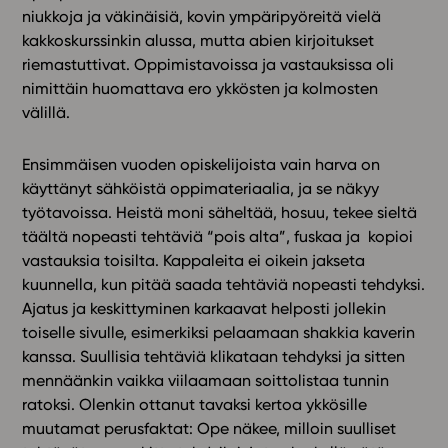
niukkoja ja väkinäisiä, kovin ympäripyöreitä vielä
kakkoskurssinkin alussa, mutta abien kirjoitukset
In English
riemastuttivat. Oppimistavoissa ja vastauksissa oli
nimittäin huomattava ero ykkösten ja kolmosten
välillä.
Ensimmäisen vuoden opiskelijoista vain harva on
käyttänyt sähköistä oppimateriaalia, ja se näkyy
työtavoissa. Heistä moni säheltää, hosuu, tekee sieltä
täältä nopeasti tehtäviä “pois alta”, fuskaa ja kopioi
vastauksia toisilta. Kappaleita ei oikein jakseta
kuunnella, kun pitää saada tehtäviä nopeasti tehdyksi.
Ajatus ja keskittyminen karkaavat helposti jollekin
toiselle sivulle, esimerkiksi pelaamaan shakkia kaverin
kanssa. Suullisia tehtäviä klikataan tehdyksi ja sitten
mennäänkin vaikka viilaamaan soittolistaa tunnin
ratoksi. Olenkin ottanut tavaksi kertoa ykkösille
muutamat perusfaktat: Ope näkee, milloin suulliset