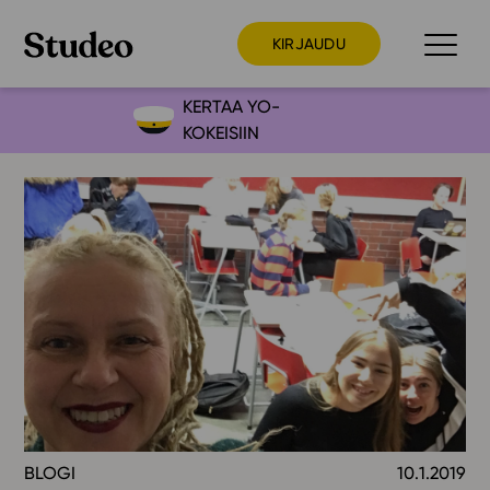
KIRJAUDU
KERTAA YO-
KOKEISIIN
Preppaaja
Opettaja
Opiskelija
Huoltaja
Kokeilutarjous
Ainstain
Alakoulu
Yläkoulu
Lukio
BLOGI
10.1.2019
Ajankohtaista