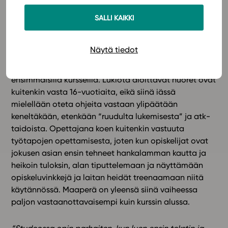
ensin pieleen, jotta he voivat oppia kantapään kautta.
SALLI KAIKKI
Jo sähköisen oppimateriaalin lukeminen on monelle
aivan uusi asia ja vaatii ponnistelua, koska tekstiin on
keskityttävä. Nyt ei olekaan kyse Iltalehden otsikoiden
Näytä tiedot
lukemisesta vaan oikeasti pitkistä teksteistä. Itse en
enää edes oleta, että opiskelu sujuisi mielekkäästi
ensimmäisillä kursseilla. Lukiota aloittavat nuoret ovat
kuitenkin vasta 16-vuotiaita, eikä siinä iässä
mielellään oteta ohjeita vastaan ylipäätään
keneltäkään, etenkään “ruudulta lukemisesta” ja atk-
taidoista. Opettajana koen kuitenkin vastuuta
työtapojen opettamisesta, joten kun opiskelijat ovat
jokusen asian ensin tehneet hankalamman kautta ja
heikoin tuloksin, alan tiputtelemaan ja näyttämään
opiskeluvinkkejä ja laitan heidät treenaamaan niitä
käytännössä. Maaperä on yleensä siinä vaiheessa
paljon vastaanottavaisempi kuin kurssin alussa.