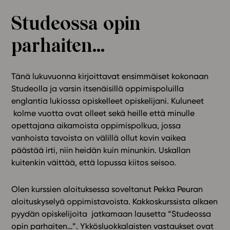
Ominaisuudet
Studeossa opin
Tapahtumakalenteri
parhaiten…
Webinaari­tallenteet
Yhteisö
Suosittelut
Tänä lukuvuonna kirjoittavat ensimmäiset kokonaan
Ohjekeskus
Studeolla ja varsin itsenäisillä oppimispoluilla
Ohjevideot
englantia lukiossa opiskelleet opiskelijani. Kuluneet
kolme vuotta ovat olleet sekä heille että minulle
Oppikirjailijat
opettajana aikamoista oppimispolkua, jossa
Tiimi
vanhoista tavoista on välillä ollut kovin vaikea
Tietoa meistä
päästää irti, niin heidän kuin minunkin. Uskallan
Eettiset periaatteet tekoälyn käyttöön
kuitenkin väittää, että lopussa kiitos seisoo.
Tilaa uutiskirje
Olen kurssien aloituksessa soveltanut Pekka Peuran
Ota yhteyttä
aloituskyselyä oppimistavoista. Kakkoskurssista alkaen
pyydän opiskelijoita jatkamaan lausetta “Studeossa
opin parhaiten…”. Ykkösluokkalaisten vastaukset ovat