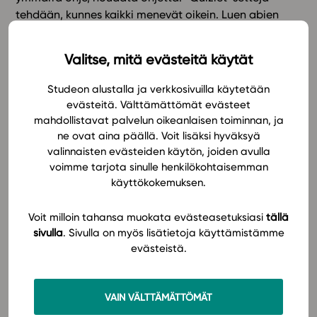
tehdään, kunnes kaikki menevät oikein. Luen abien
vastauksia ja pala nousee kurkkuun. Miten näistä onkin
tullut näin fiksuja?
Valitse, mitä evästeitä käytät
Mietin, onko jatkuva jankuttamiseni kenties kantanut
Studeon alustalla ja verkkosivuilla käytetään
hedelmää. Toisaalta yhtä todennäköistä on se, että
evästeitä. Välttämättömät evästeet
abit ovat itse oivaltaneet, että sähköisen materiaalin
mahdollistavat palvelun oikeanlaisen toiminnan, ja
kanssa pitää ja
voi
opiskella eri tavalla. Asioita ei opi
ne ovat aina päällä. Voit lisäksi hyväksyä
valinnaisten evästeiden käytön, joiden avulla
vain ruutua tuijottamalla tai skrollaamalla, vaan
voimme tarjota sinulle henkilökohtaisemman
jotain pitää sanastolle ja rakenteille tehdä ihan itse.
käyttökokemuksen.
Kaikki tekstit näyttävät näet lähes samanlaisilta, joten
jollain tavalla pitää teksti ottaa haltuun ja saada siitä
Voit milloin tahansa muokata evästeasetuksiasi
tällä
muistijälki. Nopeus ei olekaan valtti vaan huolellisuus
sivulla
. Sivulla on myös lisätietoja käyttämistämme
ja keskittyminen. Tämä on se oivallus, joka monelle
evästeistä.
näyttää salakavalasti tulevan kakkosvuoden aikana ja
joka valaa minuunkin uskoa.
VAIN VÄLTTÄMÄTTÖMÄT
Nuorten pitää myös antaa tehdä joitain asioita välillä