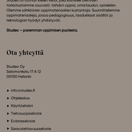
Studeo
on latinan kielen verbi, joka kuvailee olemisen
tarkoitustamme osuvasti:
tahdon oppia
,
omistaudun
,
opiskelen
.
Olemme sähköisten oppimateriaalien kustantaja. Suunnittelemme
oppimateriaaleja, joissa pedagogisuus, laadukkaat sisällöt ja
teknologian hyödyt yhdistyvät.
Studeo – paremman oppimisen puolesta.
Ota yhteyttä
Studeo Oy
Salomonkatu 17 A 12
00100 Helsinki
info@studeo.fi
Ohjekeskus
Käyttöehdot
Tietosuojaseloste
Evästeseloste
Saavutettavuusseloste