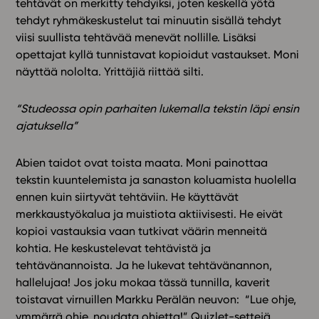
tehtävät on merkitty tehdyiksi, joten keskellä yötä
tehdyt ryhmäkeskustelut tai minuutin sisällä tehdyt
viisi suullista tehtävää menevät nollille. Lisäksi
opettajat kyllä tunnistavat kopioidut vastaukset. Moni
näyttää nololta. Yrittäjiä riittää silti.
“Studeossa opin parhaiten lukemalla tekstin läpi ensin
ajatuksella”
Abien taidot ovat toista maata. Moni painottaa
tekstin kuuntelemista ja sanaston koluamista huolella
ennen kuin siirtyvät tehtäviin. He käyttävät
merkkaustyökalua ja muistiota aktiivisesti. He eivät
kopioi vastauksia vaan tutkivat väärin menneitä
kohtia. He keskustelevat tehtävistä ja
tehtävänannoista. Ja he lukevat tehtävänannon,
hallelujaa! Jos joku mokaa tässä tunnilla, kaverit
toistavat virnuillen Markku Perälän neuvon: “Lue ohje,
ymmärrä ohje, noudata ohjetta!” Quizlet-settejä