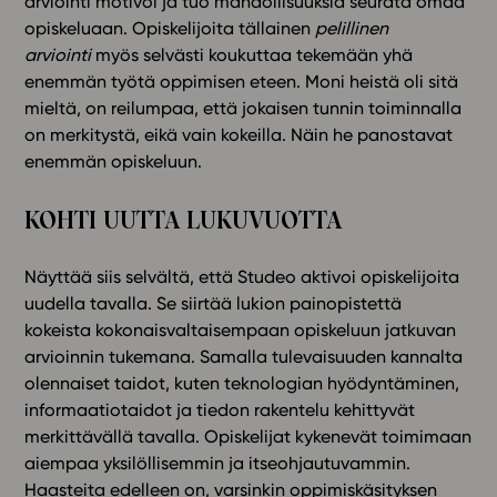
arviointi motivoi ja tuo mahdollisuuksia seurata omaa
opiskeluaan. Opiskelijoita tällainen
pelillinen
arviointi
myös selvästi koukuttaa tekemään yhä
enemmän työtä oppimisen eteen. Moni heistä oli sitä
mieltä, on reilumpaa, että jokaisen tunnin toiminnalla
on merkitystä, eikä vain kokeilla. Näin he panostavat
enemmän opiskeluun.
KOHTI UUTTA LUKUVUOTTA
Näyttää siis selvältä, että Studeo aktivoi opiskelijoita
uudella tavalla. Se siirtää lukion painopistettä
kokeista kokonaisvaltaisempaan opiskeluun jatkuvan
arvioinnin tukemana. Samalla tulevaisuuden kannalta
olennaiset taidot, kuten teknologian hyödyntäminen,
informaatiotaidot ja tiedon rakentelu kehittyvät
merkittävällä tavalla. Opiskelijat kykenevät toimimaan
aiempaa yksilöllisemmin ja itseohjautuvammin.
Haasteita edelleen on, varsinkin oppimiskäsityksen