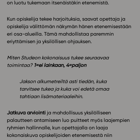
on luotu tukemaan itsenäistäkin etenemistä.
Kun opiskelija tekee harjoituksia, saavat opettaja ja
opiskelija välittömän näkymän hänen etenemisestään
eri osa-alueilla. Tämä mahdollistaa paremmin
eriyttämisen ja yksilöllisen ohjauksen.
Miten Studeon kokonaisuus tukee seuraavaa
toimintaa?
1=ei lainkaan, 4=paljon
Jakson alkumetreiltä asti tiedän, kuka
tarvitsee tukea ja kuka voi edetä omaa
tahtiaan lisämateriaaleihin.
Jatkuva arviointi
ja mahdollisuus yksilölliseen
palautteen antamiseen luo puitteet myös laajempien
ryhmien hallinnalle, kun opettajalla on laaja
kokonaiskuva opiskelijoiden etenemisestä niin