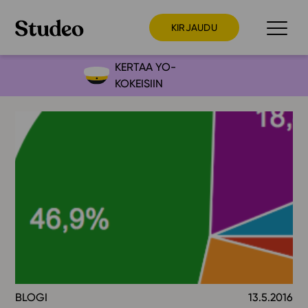
KIRJAUDU
KERTAA YO-
KOKEISIIN
Preppaaja
Opettaja
Opiskelija
Huoltaja
Kokeilutarjous
Ainstain
Alakoulu
Yläkoulu
Lukio
BLOGI
13.5.2016
Ajankohtaista