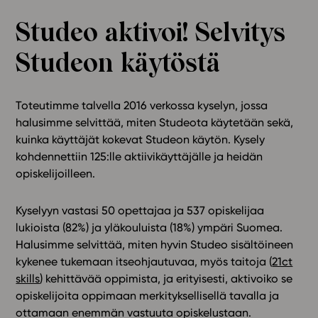
Ominaisuudet
Studeo aktivoi! Selvitys
Tapahtumakalenteri
Studeon käytöstä
Webinaari­tallenteet
Yhteisö
Suosittelut
Toteutimme talvella 2016 verkossa kyselyn, jossa
Ohjekeskus
halusimme selvittää, miten Studeota käytetään sekä,
Ohjevideot
kuinka käyttäjät kokevat Studeon käytön. Kysely
kohdennettiin 125:lle aktiivikäyttäjälle ja heidän
Oppikirjailijat
opiskelijoilleen.
Tiimi
Tietoa meistä
Kyselyyn vastasi 50 opettajaa ja 537 opiskelijaa
Eettiset periaatteet tekoälyn käyttöön
lukioista (82%) ja yläkouluista (18%) ympäri Suomea.
Halusimme selvittää, miten hyvin Studeo sisältöineen
Tilaa uutiskirje
kykenee tukemaan itseohjautuvaa, myös taitoja (
21ct
Ota yhteyttä
skills
) kehittävää oppimista, ja erityisesti, aktivoiko se
opiskelijoita oppimaan merkityksellisellä tavalla ja
ottamaan enemmän vastuuta opiskelustaan.