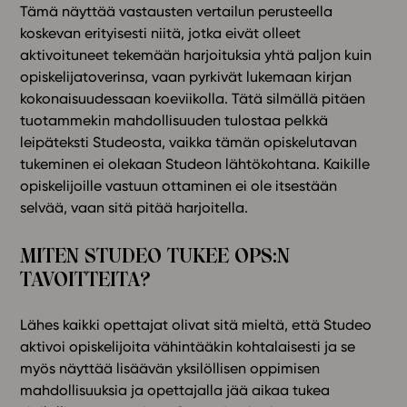
Tämä näyttää vastausten vertailun perusteella
koskevan erityisesti niitä, jotka eivät olleet
aktivoituneet tekemään harjoituksia yhtä paljon kuin
opiskelijatoverinsa, vaan pyrkivät lukemaan kirjan
kokonaisuudessaan koeviikolla. Tätä silmällä pitäen
tuotammekin mahdollisuuden tulostaa pelkkä
leipäteksti Studeosta, vaikka tämän opiskelutavan
tukeminen ei olekaan Studeon lähtökohtana. Kaikille
opiskelijoille vastuun ottaminen ei ole itsestään
selvää, vaan sitä pitää harjoitella.
MITEN STUDEO TUKEE OPS:N
TAVOITTEITA?
Lähes kaikki opettajat olivat sitä mieltä, että Studeo
aktivoi opiskelijoita vähintääkin kohtalaisesti ja se
myös näyttää lisäävän yksilöllisen oppimisen
mahdollisuuksia ja opettajalla jää aikaa tukea