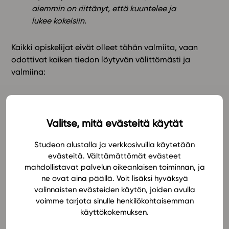
aiemmin on riittänyt, että kuuntelee ja
lukee kokeisiin.
Kaikki opiskelijat eivät olleet tähän valmiita, vaan
odottivat kaiken tiedon löytyvän välittömästi ja
valmiina:
…Studeo sanoo haista ***** ja laittaa sinut
etsimään tiedot itse.
Valitse, mitä evästeitä käytät
vaikka useammalle uusi opiskelutapa oli tervetullut:
Studeon alustalla ja verkkosivuilla käytetään
evästeitä. Välttämättömät evästeet
Se että täytyy itse etsiä tietoa netistä tai
mahdollistavat palvelun oikeanlaisen toiminnan, ja
kirjan muista kappaleista oli hyödyllistä
ne ovat aina päällä. Voit lisäksi hyväksyä
näin tuli kerrata muitakin asioita kuin vain
valinnaisten evästeiden käytön, joiden avulla
sillä hetkellä olevaa kappaletta.
voimme tarjota sinulle henkilökohtaisemman
käyttökokemuksen.
Opettajat näkivät Internetin sisältöjen linkittymisen