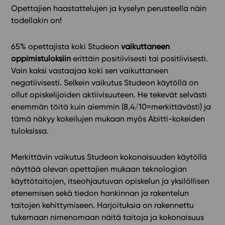
Opettajien haastattelujen ja kyselyn perusteella näin
todellakin on!
In English
65% opettajista koki Studeon
vaikuttaneen
oppimistuloksiin
erittäin positiivisesti tai positiivisesti.
Vain kaksi vastaajaa koki sen vaikuttaneen
negatiivisesti. Selkein vaikutus Studeon käytöllä on
ollut opiskelijoiden aktiivisuuteen. He tekevät selvästi
enemmän töitä kuin aiemmin (8,4/10=merkittävästi) ja
tämä näkyy kokeilujen mukaan myös Abitti-kokeiden
tuloksissa.
Merkittävin vaikutus Studeon kokonaisuuden käytöllä
näyttää olevan opettajien mukaan teknologian
käyttötaitojen, itseohjautuvan opiskelun ja yksilöllisen
etenemisen sekä tiedon hankinnan ja rakentelun
taitojen kehittymiseen. Harjoituksia on rakennettu
tukemaan nimenomaan näitä taitoja ja kokonaisuus