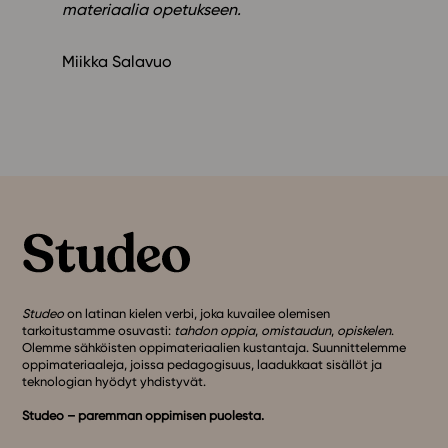
materiaalia opetukseen.
Miikka Salavuo
Studeo
on latinan kielen verbi, joka kuvailee olemisen
tarkoitustamme osuvasti:
tahdon oppia
,
omistaudun
,
opiskelen
.
Olemme sähköisten oppimateriaalien kustantaja. Suunnittelemme
oppimateriaaleja, joissa pedagogisuus, laadukkaat sisällöt ja
teknologian hyödyt yhdistyvät.
Studeo – paremman oppimisen puolesta.