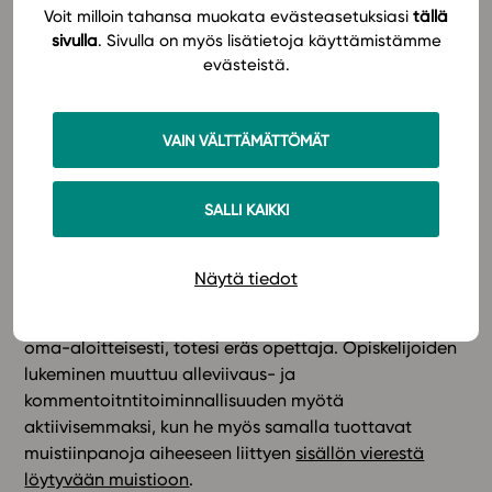
Voit milloin tahansa muokata evästeasetuksiasi
tällä
oppikirjaan suurena etuna, joka erityisesti loi
sivulla
. Sivulla on myös lisätietoja käyttämistämme
mahdollisuuksia soveltamiseen. Opiskelijat hakevat
evästeistä.
aiempaa enemmän tietoa ja ulkopuolisista lähteistä.
..hyvä minun mielestä koska netti on lähellä
VAIN VÄLTTÄMÄTTÖMÄT
ja sieltä saa lisää tietoa heti oppimastani
asiasta. Uskon että pian kaikissa kouluissa
SALLI KAIKKI
opiskellaan sähköisesti.
Oppikirja ei siis rajoitu siihen, miltä se ensinäkemältä
Näytä tiedot
näyttää. Lukeminen ei myöskään näytä vähentyneen,
ja opiskelijat tuottavat tietoa aiempaa enemmän
oma-aloitteisesti, totesi eräs opettaja. Opiskelijoiden
lukeminen muuttuu alleviivaus- ja
kommentoitntitoiminnallisuuden myötä
aktiivisemmaksi, kun he myös samalla tuottavat
muistiinpanoja aiheeseen liittyen
sisällön vierestä
löytyvään muistioon
.