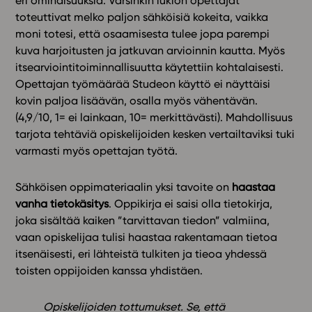
eri ominaisuuksia. Varsinkin lukion opettajat
toteuttivat melko paljon sähköisiä kokeita, vaikka
moni totesi, että osaamisesta tulee jopa parempi
kuva harjoitusten ja jatkuvan arvioinnin kautta. Myös
itsearviointitoiminnallisuutta käytettiin kohtalaisesti.
Opettajan työmäärää Studeon käyttö ei näyttäisi
kovin paljoa lisäävän, osalla myös vähentävän.
(4,9/10, 1= ei lainkaan, 10= merkittävästi). Mahdollisuus
tarjota tehtäviä opiskelijoiden kesken vertailtaviksi tuki
varmasti myös opettajan työtä.
Sähköisen oppimateriaalin yksi tavoite on
haastaa
vanha tietokäsitys
. Oppikirja ei saisi olla tietokirja,
joka sisältää kaiken ”tarvittavan tiedon” valmiina,
vaan opiskelijaa tulisi haastaa rakentamaan tietoa
itsenäisesti, eri lähteistä tulkiten ja tieoa yhdessä
toisten oppijoiden kanssa yhdistäen.
Opiskelijoiden tottumukset. Se, että