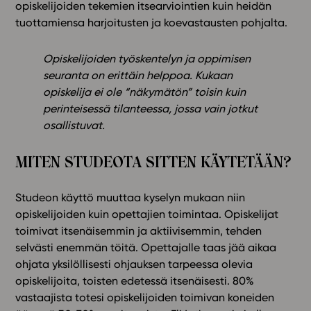
opiskelijoiden tekemien itsearviointien kuin heidän
tuottamiensa harjoitusten ja koevastausten pohjalta.
Opiskelijoiden työskentelyn ja oppimisen
seuranta on erittäin helppoa. Kukaan
opiskelija ei ole “näkymätön” toisin kuin
perinteisessä tilanteessa, jossa vain jotkut
osallistuvat.
MITEN STUDEOTA SITTEN KÄYTETÄÄN?
Studeon käyttö muuttaa kyselyn mukaan niin
opiskelijoiden kuin opettajien toimintaa. Opiskelijat
toimivat itsenäisemmin ja aktiivisemmin, tehden
selvästi enemmän töitä. Opettajalle taas jää aikaa
ohjata yksilöllisesti ohjauksen tarpeessa olevia
opiskelijoita, toisten edetessä itsenäisesti. 80%
vastaajista totesi opiskelijoiden toimivan koneiden