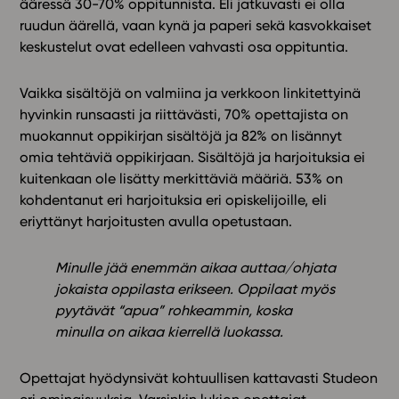
ääressä 30-70% oppitunnista. Eli jatkuvasti ei olla
ruudun äärellä, vaan kynä ja paperi sekä kasvokkaiset
keskustelut ovat edelleen vahvasti osa oppituntia.
Vaikka sisältöjä on valmiina ja verkkoon linkitettyinä
hyvinkin runsaasti ja riittävästi, 70% opettajista on
muokannut oppikirjan sisältöjä ja 82% on lisännyt
omia tehtäviä oppikirjaan. Sisältöjä ja harjoituksia ei
kuitenkaan ole lisätty merkittäviä määriä. 53% on
kohdentanut eri harjoituksia eri opiskelijoille, eli
eriyttänyt harjoitusten avulla opetustaan.
Minulle jää enemmän aikaa auttaa/ohjata
jokaista oppilasta erikseen. Oppilaat myös
pyytävät “apua” rohkeammin, koska
minulla on aikaa kierrellä luokassa.
Opettajat hyödynsivät kohtuullisen kattavasti Studeon