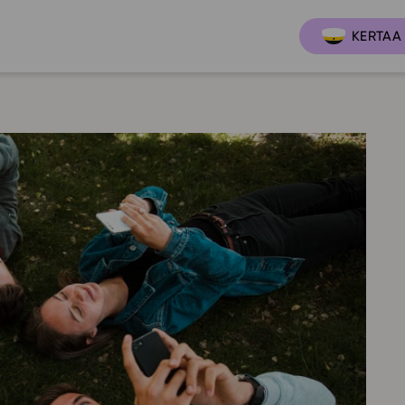
KERTAA 
Ajankoh
Lukio
Ominai
t
LOPS 2021
Tapaht
it
GLP 2021
Webinaa
ssit
Oppimateriaalit
Yhteisö
Hinnasto
Suositt
Lukion pakettilisenssi
Ohjeke
Käyttöönotto
Ohjevi
Bruksanvisning