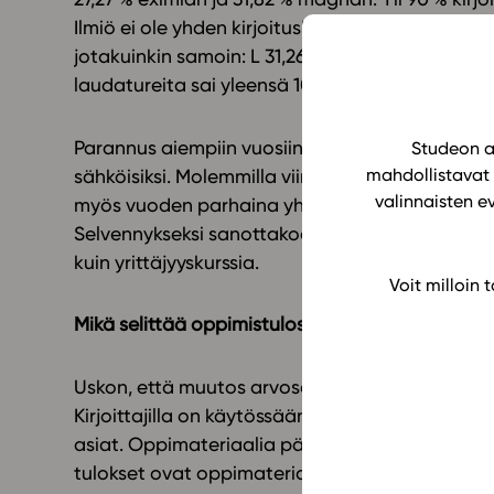
Ilmiö ei ole yhden kirjoituskerran ihme, sillä ede
jotakuinkin samoin: L 31,26 %, E 31,26 % ja M 22,58
laudatureita sai yleensä 10–20 % kokelaista ja 
Parannus aiempiin vuosiin on ilmeinen ja ajoittu
Studeon al
mahdollistavat 
sähköisiksi. Molemmilla viime lukuvuoden kirjoitus
valinnaisten e
myös vuoden parhaina yhteiskuntaopin kirjoittajin
Selvennykseksi sanottakoon, ettei koulussamme 
kuin yrittäjyyskurssia.
Voit milloin
Mikä selittää oppimistulosten paranemista?
Uskon, että muutos arvosanoissa johtuu etenki
Kirjoittajilla on käytössään edellisenä kesänä pä
asiat. Oppimateriaalia päivitetään myös lukuvu
tulokset ovat oppimateriaalissa jo vaaleja seu