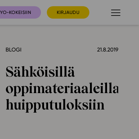
YO-KOKEISIIN
KIRJAUDU
BLOGI
21.8.2019
taista
Tilaa uutiskirje
suudet
Sähköisillä
Ota yhteyttä
umakalenteri
oppimateriaaleilla
ri­tallenteet
In English
huipputuloksiin
elut
skus
deot