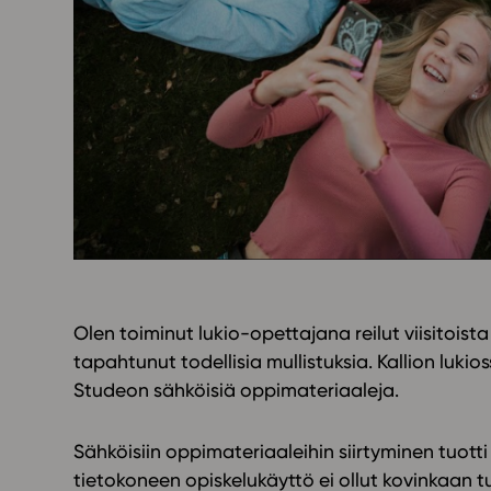
Yläkoulu
KIRJAUDU
Oppiainesarja
Oppimateriaal
Yläkoulun lisen
Hinnasto
Käyttöönotto
Tilaa
Olen toiminut lukio-opettajana reilut viisitois
tapahtunut todellisia mullistuksia. Kallion luk
Studeon sähköisiä oppimateriaaleja.
Sähköisiin oppimateriaaleihin siirtyminen tuotti a
tietokoneen opiskelukäyttö ei ollut kovinkaan tu