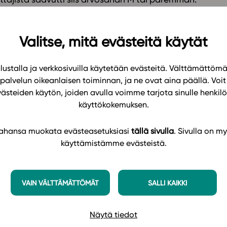
llisissä kirjoituksissa arvosanat jakautuivat
 %, kun kirjoittajia oli yli 30. Edeltävinä vuosina
Valitse, mitä evästeitä käytät
eximioita noin 25 % kokelaista.
u vuoteen, jona viimeisetkin kurssikirjat muuttuivat
ustalla ja verkkosivuilla käytetään evästeitä. Välttämättöm
palvelun oikeanlaisen toiminnan, ja ne ovat aina päällä. Voit 
kerroilla Kallion lukion opiskelijoita palkittiin
västeiden käytön, joiden avulla voimme tarjota sinulle henk
a: syksyllä yksi ja keväällä kaksi kirjoittajaa.
käyttökokemuksen.
tarjota valtakunnallisten kurssien lisäksi muuta
 tahansa muokata evästeasetuksiasi
tällä sivulla
. Sivulla on my
käyttämistämme evästeistä.
n sähköisten oppimateriaalien ajantasaisuudesta.
VAIN VÄLTTÄMÄTTÖMÄT
SALLI KAIKKI
ivitetyt kurssit, joissa on esillä ajankohtaisimmat
oden aikana, kun muutokset ovat äkillisiä. Vaalien
Näytä tiedot
raavina päivinä. Tehtävien monipuolisuus