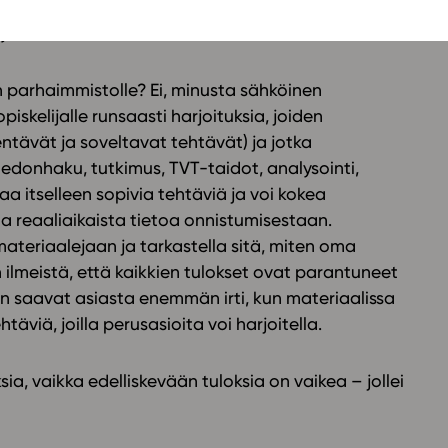
kintaa tehdään joka kurssilla, joten mikään yo-
tyksenä.
n parhaimmistolle? Ei, minusta sähköinen
opiskelijalle runsaasti harjoituksia, joiden
ntävät ja soveltavat tehtävät) ja jotka
tiedonhaku, tutkimus, TVT-taidot, analysointi,
 saa itselleen sopivia tehtäviä ja voi kokea
aa reaaliaikaista tietoa onnistumisestaan.
materiaalejaan ja tarkastella sitä, miten oma
On ilmeistä, että kaikkien tulokset ovat parantuneet
n saavat asiasta enemmän irti, kun materiaalissa
htäviä, joilla perusasioita voi harjoitella.
sia, vaikka edelliskevään tuloksia on vaikea – jollei