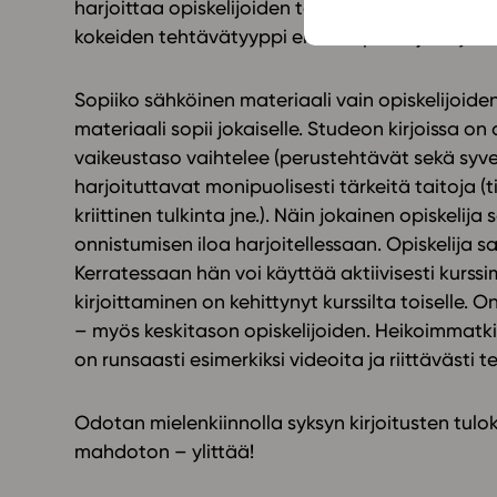
harjoittaa opiskelijoiden taitoja. Videoiden tul
kokeiden tehtävätyyppi ei tule opiskelijalle yllä
Sopiiko sähköinen materiaali vain opiskelijoide
materiaali sopii jokaiselle. Studeon kirjoissa on 
vaikeustaso vaihtelee (perustehtävät sekä syve
harjoituttavat monipuolisesti tärkeitä taitoja (
kriittinen tulkinta jne.). Näin jokainen opiskelija
onnistumisen iloa harjoitellessaan. Opiskelija s
Kerratessaan hän voi käyttää aktiivisesti kurssi
kirjoittaminen on kehittynyt kurssilta toiselle. 
– myös keskitason opiskelijoiden. Heikoimmatki
on runsaasti esimerkiksi videoita ja riittävästi te
Odotan mielenkiinnolla syksyn kirjoitusten tulok
mahdoton – ylittää!