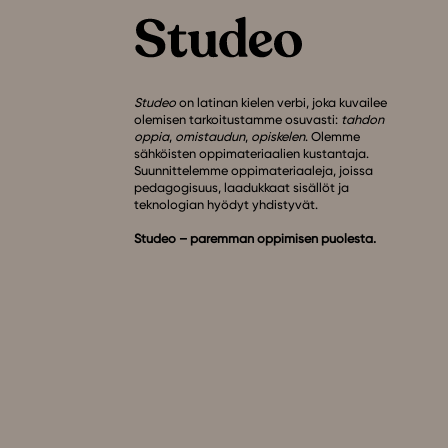
Studeo
on latinan kielen verbi, joka kuvailee
olemisen tarkoitustamme osuvasti:
tahdon
oppia
,
omistaudun
,
opiskelen
. Olemme
sähköisten oppimateriaalien kustantaja.
Suunnittelemme oppimateriaaleja, joissa
pedagogisuus, laadukkaat sisällöt ja
teknologian hyödyt yhdistyvät.
Studeo – paremman oppimisen puolesta.