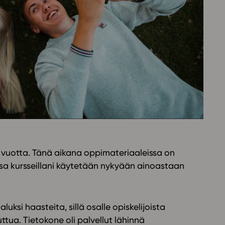
Oppikirj
Tilaa
t
Tiimi
it
Tietoa 
ssit
Eettise
tekoäly
ta vuotta. Tänä aikana oppimateriaaleissa on
iossa kursseillani käytetään nykyään ainoastaan
luksi haasteita, sillä osalle opiskelijoista
ttua. Tietokone oli palvellut lähinnä