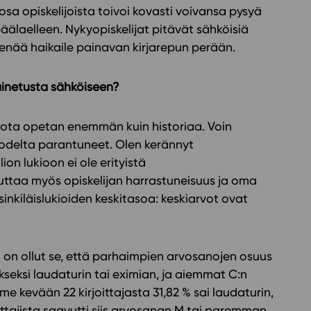
osa opiskelijoista toivoi kovasti voivansa pysyä
päälaelleen. Nykyopiskelijat pitävät sähköisiä
enää haikaile painavan kirjarepun perään.
 painetusta sähköiseen?
, jota opetan enemmän kuin historiaa. Voin
vuodelta parantuneet. Olen kerännyt
lion lukioon ei ole erityistä
uttaa myös opiskelijan harrastuneisuus ja oma
sinkiläislukioiden keskitasoa: keskiarvot ovat
 on ollut se, että parhaimpien arvosanojen osuus
kseksi laudaturin tai eximian, ja aiemmat C:n
e kevään 22 kirjoittajasta 31,82 % sai laudaturin,
oittajista saavutti siis arvosanan M tai paremman.