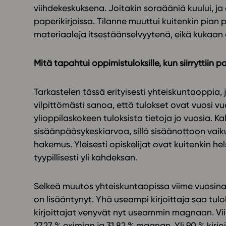
viihdekeskuksena. Joitakin soraääniä kuului, ja 
paperikirjoissa. Tilanne muuttui kuitenkin pian 
materiaaleja itsestäänselvyytenä, eikä kukaan 
Mitä tapahtui oppimistuloksille, kun siirryttiin
Tarkastelen tässä erityisesti yhteiskuntaoppia
vilpittömästi sanoa, että tulokset ovat vuosi 
ylioppilaskokeen tuloksista tietoja jo vuosia. Kal
sisäänpääsykeskiarvoa, sillä sisäänottoon vaik
hakemus. Yleisesti opiskelijat ovat kuitenkin hel
tyypillisesti yli kahdeksan.
Selkeä muutos yhteiskuntaopissa viime vuosina
on lisääntynyt. Yhä useampi kirjoittaja saa tulo
kirjoittajat venyvät nyt useammin magnaan. Viim
27,27 % eximian ja 31,82 % magnan. Yli 90 % kirj