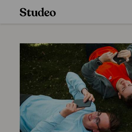
Preppaaja
Alakoulu
Oppiainesarja
Opettaja
Oppimateriaal
Opiskelija
Alakoulun lisen
Huoltaja
Hinnasto
Kokeilutarjous
Käyttöönotto
Tilaa
Ainstain