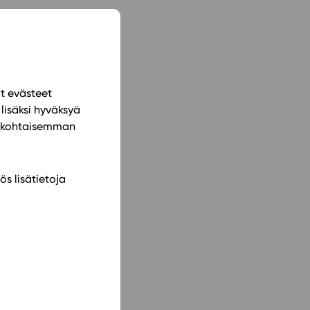
ät evästeet
lisäksi hyväksyä
ilökohtaisemman
ös lisätietoja