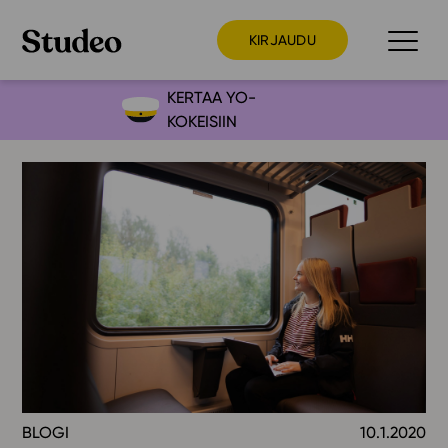
KIRJAUDU
KERTAA YO-
KOKEISIIN
Preppaaja
Opettaja
Opiskelija
Huoltaja
Kokeilutarjous
Ainstain
Alakoulu
Yläkoulu
Lukio
BLOGI
10.1.2020
Ajankohtaista