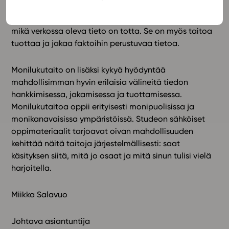
ympäristöissä. Monilukutaidolla tarkoitetaan
esimerkiksi kykyä tulkita erilaisia tekstejä ja ymmärtää,
mikä verkossa oleva tieto on totta. Se on myös taitoa
tuottaa ja jakaa faktoihin perustuvaa tietoa.
Monilukutaito on lisäksi kykyä hyödyntää
mahdollisimman hyvin erilaisia välineitä tiedon
hankkimisessa, jakamisessa ja tuottamisessa.
Monilukutaitoa oppii erityisesti monipuolisissa ja
monikanavaisissa ympäristöissä. Studeon sähköiset
oppimateriaalit tarjoavat oivan mahdollisuuden
kehittää näitä taitoja järjestelmällisesti: saat
käsityksen siitä, mitä jo osaat ja mitä sinun tulisi vielä
harjoitella.
Miikka Salavuo
Johtava asiantuntija