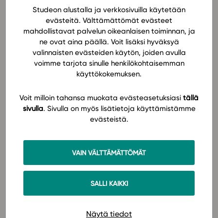
Studeon alustalla ja verkkosivuilla käytetään
evästeitä. Välttämättömät evästeet
mahdollistavat palvelun oikeanlaisen toiminnan, ja
ne ovat aina päällä. Voit lisäksi hyväksyä
valinnaisten evästeiden käytön, joiden avulla
voimme tarjota sinulle henkilökohtaisemman
käyttökokemuksen.
Voit milloin tahansa muokata evästeasetuksiasi
tällä
sivulla
. Sivulla on myös lisätietoja käyttämistämme
evästeistä.
VAIN VÄLTTÄMÄTTÖMÄT
Opiskellessa asian muistiin tallentaminen ole ainoa
tärkeä asia. Olennaista on oppia samalla
SALLI KAIKKI
tulevaisuudessa tarvittavia taitoja. Esimerkiksi
monilukutaito
nousee yhä keskeisemmäksi taidoksi,
kun toimimme monipuolissa ja monikanavaisissa
Näytä tiedot