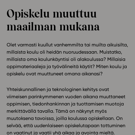
Ominaisuudet
Opiskelu muuttuu
Tapahtumakalenteri
maailman mukana
Webinaari­tallenteet
Yhteisö
Suosittelut
Olet varmasti kuullut vanhemmilta tai muilta aikuisilta,
Ohjekeskus
millaista koulu oli heidän nuoruudessaan. Muistatko,
Ohjevideot
millaista oma koulunkäyntisi oli alakoulussa? Millaisia
oppimateriaaleja ja työvälineitä käytit? Miten koulu ja
Oppikirjailijat
opiskelu ovat muuttuneet omana aikanasi?
Tiimi
Tietoa meistä
Yhteiskunnallinen ja teknologinen kehitys ovat
Eettiset periaatteet tekoälyn käyttöön
viimeisen parinkymmenen vuoden aikana muuttaneet
oppimisen, tiedonhankinnan ja tuottamisen muotoja
Tilaa uutiskirje
merkittävällä tavalla. Tämä on näkynyt myös
Ota yhteyttä
muutoksena tavoissa, joilla koulussa opiskellaan. On
selvää, että uudenlaiseen opiskelutapaan tottuminen
on vaatinut ja vaatii yhä aikaa ja avointa mieltä.