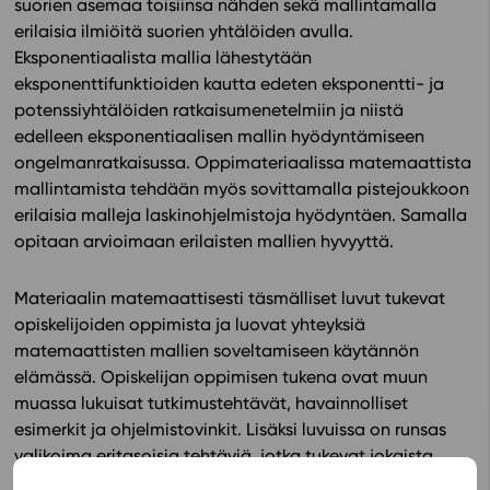
suorien asemaa toisiinsa nähden sekä mallintamalla
erilaisia ilmiöitä suorien yhtälöiden avulla.
In English
Eksponentiaalista mallia lähestytään
eksponenttifunktioiden kautta edeten eksponentti- ja
potenssiyhtälöiden ratkaisumenetelmiin ja niistä
edelleen eksponentiaalisen mallin hyödyntämiseen
ongelmanratkaisussa. Oppimateriaalissa matemaattista
mallintamista tehdään myös sovittamalla pistejoukkoon
erilaisia malleja laskinohjelmistoja hyödyntäen. Samalla
opitaan arvioimaan erilaisten mallien hyvyyttä.
Materiaalin matemaattisesti täsmälliset luvut tukevat
opiskelijoiden oppimista ja luovat yhteyksiä
matemaattisten mallien soveltamiseen käytännön
elämässä. Opiskelijan oppimisen tukena ovat muun
muassa lukuisat tutkimustehtävät, havainnolliset
esimerkit ja ohjelmistovinkit. Lisäksi luvuissa on runsas
valikoima eritasoisia tehtäviä, jotka tukevat jokaista
opiskelijaa sisältöjen ymmärtämisessä.
Tehtävien