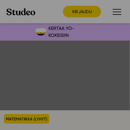
KIRJAUDU
KERTAA YO-
KOKEISIIN
Preppaaja
Opettaja
Opiskelija
Huoltaja
Kokeilutarjous
Ainstain
Alakoulu
Yläkoulu
MATEMATIIKKA (LYHYT)
Lukio
Ajankohtaista