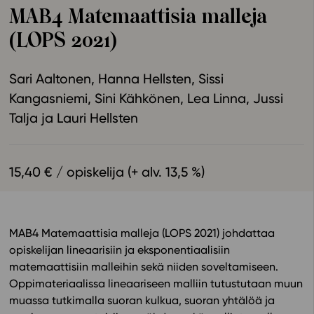
MAB4 Matemaattisia malleja
Ominaisuudet
(LOPS 2021)
Tapahtumakalenteri
Webinaari­tallenteet
Sari Aaltonen
Hanna Hellsten
Sissi
Yhteisö
Kangasniemi
Sini Kähkönen
Lea Linna
Jussi
Suosittelut
Talja
Lauri Hellsten
Ohjekeskus
Ohjevideot
Oppikirjailijat
15,40 € / opiskelija (+ alv. 13,5 %)
Tiimi
Tietoa meistä
Eettiset periaatteet tekoälyn käyttöön
MAB4 Matemaattisia malleja (LOPS 2021) johdattaa
Tilaa uutiskirje
opiskelijan lineaarisiin ja eksponentiaalisiin
matemaattisiin malleihin sekä niiden soveltamiseen.
Ota yhteyttä
Oppimateriaalissa lineaariseen malliin tutustutaan muun
muassa tutkimalla suoran kulkua, suoran yhtälöä ja