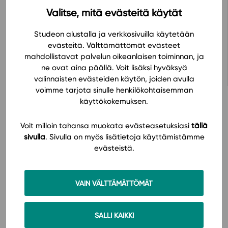
aihepiirit ovat monipuolisia ja lukujen tehtäväsarjat
Valitse, mitä evästeitä käytät
sisältävät useita oppiainerajat ylittäviä tehtäviä.
Studeon alustalla ja verkkosivuilla käytetään
evästeitä. Välttämättömät evästeet
Avaa oppimateriaali Studeon alustalla
mahdollistavat palvelun oikeanlaisen toiminnan, ja
ne ovat aina päällä. Voit lisäksi hyväksyä
valinnaisten evästeiden käytön, joiden avulla
voimme tarjota sinulle henkilökohtaisemman
käyttökokemuksen.
Voit milloin tahansa muokata evästeasetuksiasi
tällä
Hinnasto
sivulla
. Sivulla on myös lisätietoja käyttämistämme
evästeistä.
VAIN VÄLTTÄMÄTTÖMÄT
SALLI KAIKKI
Käyttöönotto