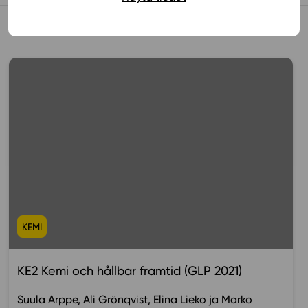
Muista myös tämä
KEMI
KE2 Kemi och hållbar framtid (GLP 2021)
Suula Arppe
Ali Grönqvist
Elina Lieko
Marko