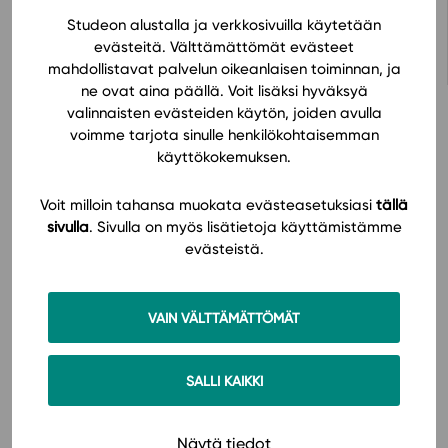
Avaa oppimateriaali Studeon alustalla
Studeon alustalla ja verkkosivuilla käytetään
evästeitä. Välttämättömät evästeet
mahdollistavat palvelun oikeanlaisen toiminnan, ja
ne ovat aina päällä. Voit lisäksi hyväksyä
valinnaisten evästeiden käytön, joiden avulla
voimme tarjota sinulle henkilökohtaisemman
käyttökokemuksen.
Hinnasto
Voit milloin tahansa muokata evästeasetuksiasi
tällä
sivulla
. Sivulla on myös lisätietoja käyttämistämme
evästeistä.
VAIN VÄLTTÄMÄTTÖMÄT
Käyttöönotto
SALLI KAIKKI
Näytä tiedot