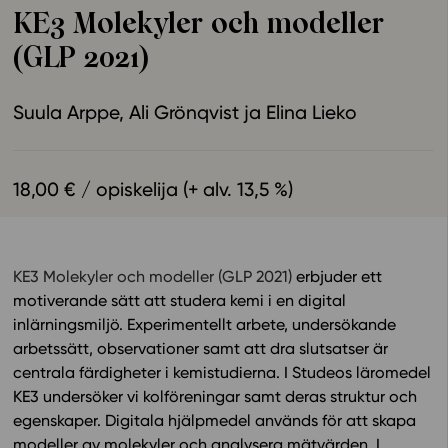
KE3 Molekyler och modeller
Ominaisuudet
(GLP 2021)
Tapahtumakalenteri
Webinaari­tallenteet
Suula Arppe
Ali Grönqvist
Elina Lieko
Yhteisö
Suosittelut
Ohjekeskus
18,00 € / opiskelija (+ alv. 13,5 %)
Ohjevideot
Oppikirjailijat
Tiimi
KE3 Molekyler och modeller (GLP 2021)
erbjuder ett
Tietoa meistä
motiverande sätt att studera kemi i en digital
Eettiset periaatteet tekoälyn käyttöön
inlärningsmiljö. Experimentellt arbete, undersökande
arbetssätt, observationer samt att dra slutsatser är
Tilaa uutiskirje
centrala färdigheter i kemistudierna. I Studeos läromedel
Ota yhteyttä
KE3 undersöker vi kolföreningar samt deras struktur och
egenskaper. Digitala hjälpmedel används för att skapa
modeller av molekyler och analysera mätvärden. I