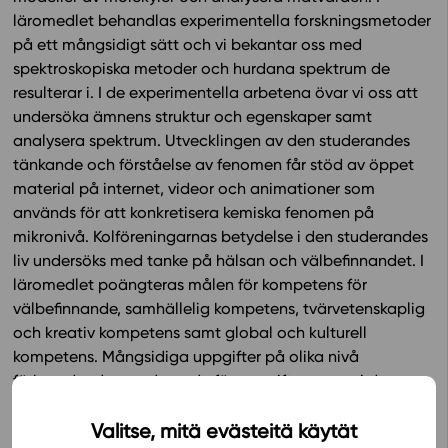
läromedlet behandlas experimentella forskningsmetoder
In English
på ett mångsidigt sätt och vi bekantar oss med
spektroskopiska metoder och hurdana spektrum de
resulterar i. I de experimentella arbetena övar vi oss att
undersöka ämnens struktur och egenskaper samt
analysera spektrum. Utvecklingen av den studerandes
tänkande och förståelse av fenomen får stöd av öppet
material på internet, videor och animationer som
används för att konkretisera kemiska fenomen på
mikronivå. Kolföreningarnas betydelse i den studerandes
liv undersöks med tanke på hälsan och välbefinnandet. I
läromedlet poängteras målen för kompetens för
välbefinnande, samhällelig kompetens, tvärvetenskaplig
och kreativ kompetens samt global och kulturell
kompetens. Mångsidiga uppgifter på olika nivå
förbereder den studerande för uppgiftstyperna i det
digitala studentprovet.
Valitse, mitä evästeitä käytät