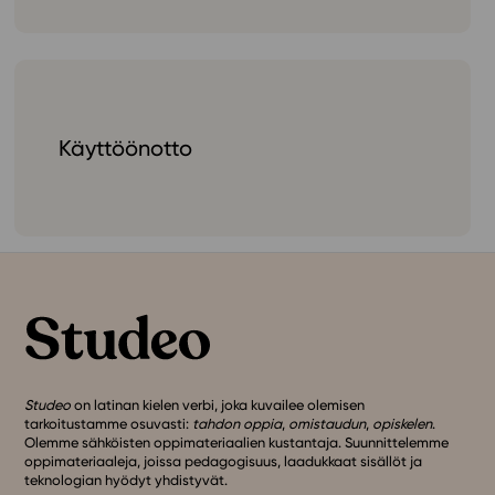
Käyttöönotto
Studeo
on latinan kielen verbi, joka kuvailee olemisen
tarkoitustamme osuvasti:
tahdon oppia
,
omistaudun
,
opiskelen
.
Olemme sähköisten oppimateriaalien kustantaja. Suunnittelemme
oppimateriaaleja, joissa pedagogisuus, laadukkaat sisällöt ja
teknologian hyödyt yhdistyvät.