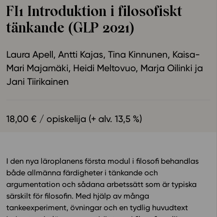
FI1 Introduktion i filosofiskt
Ominaisuudet
tänkande (GLP 2021)
Tapahtumakalenteri
Webinaari­tallenteet
Laura Apell
Antti Kajas
Tina Kinnunen
Kaisa-
Yhteisö
Mari Majamäki
Heidi Meltovuo
Marja Oilinki
Suosittelut
Jani Tiirikainen
Ohjekeskus
Ohjevideot
Oppikirjailijat
18,00 € / opiskelija (+ alv. 13,5 %)
Tiimi
Tietoa meistä
Eettiset periaatteet tekoälyn käyttöön
I den nya läroplanens första modul i filosofi behandlas
Tilaa uutiskirje
både allmänna färdigheter i tänkande och
argumentation och sådana arbetssätt som är typiska
Ota yhteyttä
särskilt för filosofin. Med hjälp av många
tankeexperiment, övningar och en tydlig huvudtext