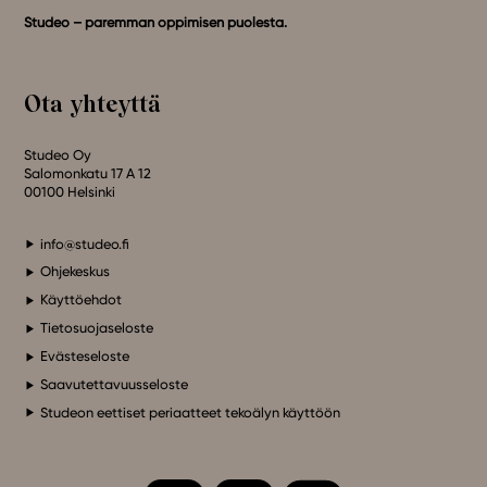
Studeo – paremman oppimisen puolesta.
Ota yhteyttä
Studeo Oy
Salomonkatu 17 A 12
00100 Helsinki
info@studeo.fi
Ohjekeskus
Käyttöehdot
Tietosuojaseloste
Evästeseloste
Saavutettavuusseloste
Studeon eettiset periaatteet tekoälyn käyttöön