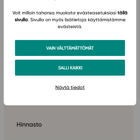
begrepp kan nu repeteras med lättare automatiskt
korrigerade uppgifter och den studerande kan fördjupa
Voit milloin tahansa muokata evästeasetuksiasi
tällä
sitt kunnande med bl.a. essäer och de nyaste
sivulla
. Sivulla on myös lisätietoja käyttämistämme
studentuppgifterna.
evästeistä.
Förtydligande förändringar och tillägg har gjorts särskilt i
kapitlen om kunskap och ontologi och det har också
VAIN VÄLTTÄMÄTTÖMÄT
lagts till nya fördjupande tilläggstexter.
SALLI KAIKKI
Avaa oppimateriaali Studeon alustalla
Näytä tiedot
Hinnasto