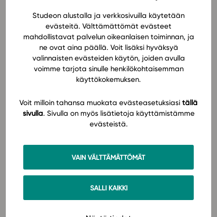
johdatukseen
sosiaalipsykologian teemoihin.
Studeon alustalla ja verkkosivuilla käytetään
In English
evästeitä. Välttämättömät evästeet
Ryhmädynamiikan ja vuorovaikutustaitojen lisäksi
mahdollistavat palvelun oikeanlaisen toiminnan, ja
elämästä tutut ilmiöt kuten rakkaus, pahuus, hyvyys,
ne ovat aina päällä. Voit lisäksi hyväksyä
rasismi, köyhyys ja rikkaus, ilmastonmuutos ja median
valinnaisten evästeiden käytön, joiden avulla
vaikutus avataan psykologian ja sosiaalipsykologian
voimme tarjota sinulle henkilökohtaisemman
näkökulmista. Vaikuttamisen keinojen syvällinen
käyttökokemuksen.
analyysi täydentää äidinkielessä opittua psykologian
tiedoilla.
Voit milloin tahansa muokata evästeasetuksiasi
tällä
sivulla
. Sivulla on myös lisätietoja käyttämistämme
evästeistä.
Teemat inspiroivat myös oppiainerajat ylittävien
opintokokonaisuuksien ideointiin. Opiskelija
harjaantuu psykologisen ajattelun ja argumentaation
VAIN VÄLTTÄMÄTTÖMÄT
taidoissa ja saa eväitä oman identiteettinsä
rakentamiseen.
SALLI KAIKKI
Lue lisää!