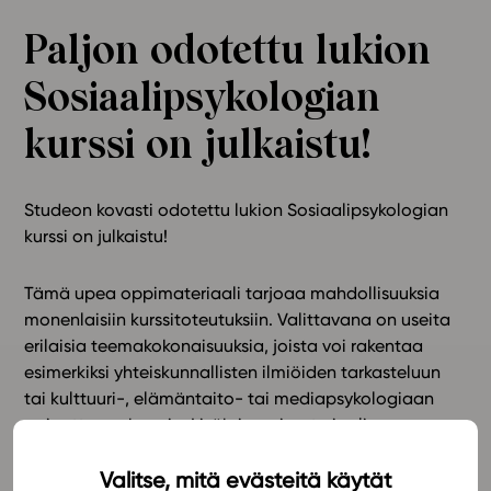
Ominaisuudet
Paljon odotettu lukion
Tapahtumakalenteri
Sosiaalipsykologian
Webinaari­tallenteet
Yhteisö
kurssi on julkaistu!
Suosittelut
Ohjekeskus
Studeon kovasti odotettu lukion Sosiaalipsykologian
Ohjevideot
kurssi on julkaistu!
Oppikirjailijat
Tiimi
Tämä upea oppimateriaali tarjoaa mahdollisuuksia
Tietoa meistä
monenlaisiin kurssitoteutuksiin. Valittavana on useita
Eettiset periaatteet tekoälyn käyttöön
erilaisia teemakokonaisuuksia, joista voi rakentaa
esimerkiksi yhteiskunnallisten ilmiöiden tarkasteluun
Tilaa uutiskirje
tai kulttuuri-, elämäntaito- tai mediapsykologiaan
Ota yhteyttä
painottuvan kurssin. Lisäksi oppimateriaalissa
tarkasteltu sosiaalipsykologian peruskäsitteistö antaa
Valitse, mitä evästeitä käytät
mahdollisuudet perinteiseen