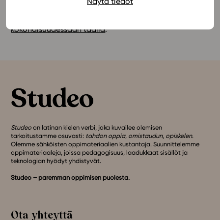
Näytä tiedot
Jos sinulla on opettajan tunnukset Studeoon,
pääset
tutustumaan materiaaliin Studeossa
kokonaisuudessaan täällä
.
Studeo
on latinan kielen verbi, joka kuvailee olemisen
tarkoitustamme osuvasti:
tahdon oppia
,
omistaudun
,
opiskelen
.
Olemme sähköisten oppimateriaalien kustantaja. Suunnittelemme
oppimateriaaleja, joissa pedagogisuus, laadukkaat sisällöt ja
teknologian hyödyt yhdistyvät.
Studeo – paremman oppimisen puolesta.
Ota yhteyttä