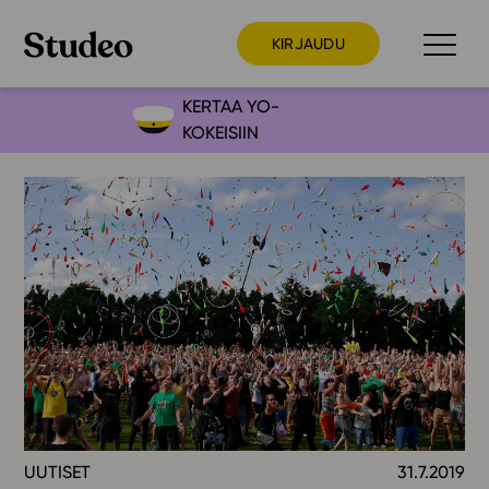
KIRJAUDU
KERTAA YO-
KOKEISIIN
Preppaaja
Opettaja
Opiskelija
Huoltaja
Kokeilutarjous
Ainstain
Alakoulu
Yläkoulu
Lukio
UUTISET
31.7.2019
Ajankohtaista