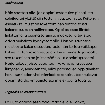
oppimisessa
​.
Näin saattaa olla, jos oppimisesta tulee pinnallista
selailua tai yksittäisiin testeihin vastaamista. Kuitenkin
esimerkiksi muistion rakentaminen auttaa tässä
kokonaisuuksien hallinnassa. Oppilas osaa liittää
linkittämällä asioita toisiinsa, muokata ja tiivistää
asiaa muistiota hyödyntämällä. Hän voi rakentaa
muistiosta kokonaisuuden, josta hän kertaa vaikkapa
kokeisiin. Kun kokonaisuus on itse rakennettu ja koottu,
sen tekeminen on jo itsessään ollut oppimisprosessi.
Harjoitukset, joissa vaaditaan koko kokonaisuuteen
liittyvien kysymysten tai, mikä parasta, eri oppiaineista
hankitun tiedon yhdistämistä kokonaisuuteen tukevat
oppimista digiympäristöissä mielekkäällä tavalla.
Digitaalisuus on muotivirtaus
​.
Paluuta analogiseen maailmaan ei ole. Pankit,