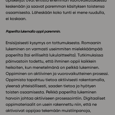
opiskelijat ovat entistä enemmän vuorovaikutuksessa
keskenään ja saavat paremman käsityksen toistensa
osaamisesta. Läheskään koko tunti ei mene ruudulla,
ei koskaan.
Paperilta lukemalla oppii paremmin.
Ensisijaisesti kysymys on tottumuksesta. Romaanin
lukeminen on varmasti useimmiten mielekkäämpää
paperilta (tai erilliseltä lukulaitteelta). Tutkimuksissa
päinvastoin todettu, että ihminen oppii kaikkein
heikoiten, kun menetelmänä on pelkkä lukeminen.
Oppiminen on aktiivinen ja vuorovaikutteinen prosessi.
Oppimista tapahtuu tietoa aktiivisesti rakentamalla,
yleensä yhteisöllisesti, saaden tietoa ja hyötyen
toisten osaamisesta. Pelkkä paperilta lukeminen
harvoin johtaa aktiiviseen prosessointiin. Digitaaliset
oppimateriaalit on usein rakennettu niin, että ne
aktivoivat oppijaa tekemään muistiinpanoja,