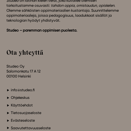
Studeo
on latinan kielen verbi, joka kuvailee olemisen
tarkoitustamme osuvasti:
tahdon oppia
,
omistaudun
,
opiskelen
.
Olemme sähköisten oppimateriaalien kustantaja. Suunnittelemme
oppimateriaaleja, joissa pedagogisuus, laadukkaat sisällöt ja
teknologian hyödyt yhdistyvät.
Studeo – paremman oppimisen puolesta.
Ota yhteyttä
Studeo Oy
Salomonkatu 17 A 12
00100 Helsinki
info@studeo.fi
Ohjekeskus
Käyttöehdot
Tietosuojaseloste
Evästeseloste
Saavutettavuusseloste