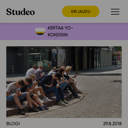
KIRJAUDU
KERTAA YO-
KOKEISIIN
Preppaaja
Opettaja
Opiskelija
Huoltaja
Kokeilutarjous
Ainstain
Alakoulu
Yläkoulu
Lukio
BLOGI
29.8.2018
Ajankohtaista