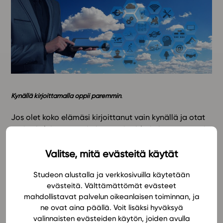
Kynällä kirjoittamalla oppii paremmin
​.
Jos olet koko elämäsi kirjoittanut vain kynällä ja otat
ensi askeleita näppäimistön tai tabletin käytössä, voi
olla haastavaa keskittyä oppimiseen. Kaikki huomio
Valitse, mitä evästeitä käytät
menee kirjoittamisen opetteluun. Jos kuitenkin jo
osaat kirjoittaa näppäimistöllä, tämä argumentti ei
Studeon alustalla ja verkkosivuilla käytetään
ole kovin perusteltu. Käsitys kynän voimasta perustuu
evästeitä. Välttämättömät evästeet
pitkälti yhteen tutkimukseen, jonka mukaan
mahdollistavat palvelun oikeanlaisen toiminnan, ja
luentomuistiinpanoja luennoitsijan puheesta
ne ovat aina päällä. Voit lisäksi hyväksyä
tehdessään opiskelijat muistivat kirjoittamansa
valinnaisten evästeiden käytön, joiden avulla