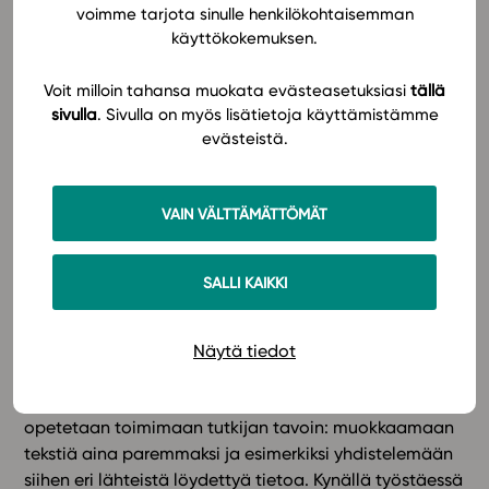
paremmin kynällä kuin näppäimistöllä kirjoittaessaan.
voimme tarjota sinulle henkilökohtaisemman
Tämä on varmasti totta, koska näppäimistöllä on niin
käyttökokemuksen.
nopea ja kätevä kirjoittaa, että koehenkilöt tavallaan
siirsivät puhetta suoraan lehtorin suusta
Voit milloin tahansa muokata evästeasetuksiasi
tällä
näppäimistölle sitä tarkemmin prosessoimatta. Tämä
sivulla
. Sivulla on myös lisätietoja käyttämistämme
siis, jos ei ole kokemusta teknologian käytöstä
evästeistä.
oppimisessa.
VAIN VÄLTTÄMÄTTÖMÄT
Todellisuudessa kuitenkin
tietokoneella tiedon
tuottamisessa on valtavasti etuja
. Tekstiä on helpompi
muotoilla, jäsennellä, käsitellä ja jakaa. Asian voi
SALLI KAIKKI
esittää monipuolisesti eri mediamuotoja hyödyntäen.
Siihen voidaan liittää kirjan ulkopuolisia asioita, sitä
voidaan työstää ja täydentää myöhemmin. Sisältöihin
Näytä tiedot
voidaan liittää muun muassa kommentteja ja
alleviivauksia. Studeon sisällöissä oppilasta
opetetaan toimimaan tutkijan tavoin: muokkaamaan
tekstiä aina paremmaksi ja esimerkiksi yhdistelemään
siihen eri lähteistä löydettyä tietoa. Kynällä työstäessä