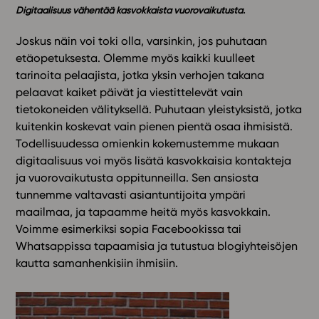
Digitaalisuus vähentää kasvokkaista vuorovaikutusta.
In English
Joskus näin voi toki olla, varsinkin, jos puhutaan
etäopetuksesta. Olemme myös kaikki kuulleet
tarinoita pelaajista, jotka yksin verhojen takana
pelaavat kaiket päivät ja viestittelevät vain
tietokoneiden välityksellä. Puhutaan yleistyksistä, jotka
kuitenkin koskevat vain pienen pientä osaa ihmisistä.
Todellisuudessa omienkin kokemustemme mukaan
digitaalisuus voi myös lisätä kasvokkaisia kontakteja
ja vuorovaikutusta oppitunneilla. Sen ansiosta
tunnemme valtavasti asiantuntijoita ympäri
maailmaa, ja tapaamme heitä myös kasvokkain.
Voimme esimerkiksi sopia Facebookissa tai
Whatsappissa tapaamisia ja tutustua blogiyhteisöjen
kautta samanhenkisiin ihmisiin.