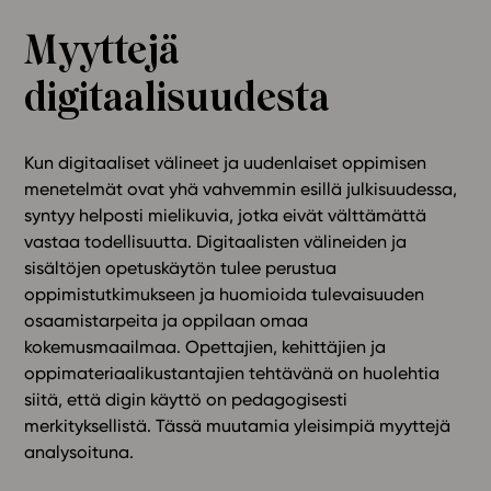
Ominaisuudet
Myyttejä
Tapahtumakalenteri
digitaalisuudesta
Webinaari­tallenteet
Yhteisö
Suosittelut
Kun digitaaliset välineet ja uudenlaiset oppimisen
Ohjekeskus
menetelmät ovat yhä vahvemmin esillä julkisuudessa,
Ohjevideot
syntyy helposti mielikuvia, jotka eivät välttämättä
vastaa todellisuutta. Digitaalisten välineiden ja
Oppikirjailijat
sisältöjen opetuskäytön tulee perustua
Tiimi
oppimistutkimukseen ja huomioida tulevaisuuden
Tietoa meistä
osaamistarpeita ja oppilaan omaa
Eettiset periaatteet tekoälyn käyttöön
kokemusmaailmaa. Opettajien, kehittäjien ja
oppimateriaalikustantajien tehtävänä on huolehtia
Tilaa uutiskirje
siitä, että digin käyttö on pedagogisesti
Ota yhteyttä
merkityksellistä. Tässä muutamia yleisimpiä myyttejä
analysoituna.