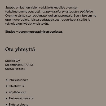
Studeo
on latinan kielen verbi, joka kuvailee olemisen
tarkoitustamme osuvasti:
tahdon oppia
,
omistaudun
,
opiskelen
.
Olemme sähköisten oppimateriaalien kustantaja. Suunnittelemme
oppimateriaaleja, joissa pedagogisuus, laadukkaat sisällöt ja
teknologian hyödyt yhdistyvät.
Studeo – paremman oppimisen puolesta.
Ota yhteyttä
Studeo Oy
Salomonkatu 17 A 12
00100 Helsinki
info@studeo.fi
Ohjekeskus
Käyttöehdot
Tietosuojaseloste
Evästeseloste