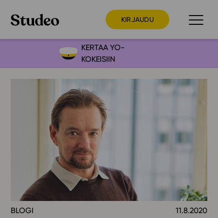
KIRJAUDU
KERTAA YO-
KOKEISIIN
Preppaaja
Opettaja
Opiskelija
Huoltaja
Kokeilutarjous
Ainstain
Alakoulu
Yläkoulu
Lukio
BLOGI
11.8.2020
Ajankohtaista