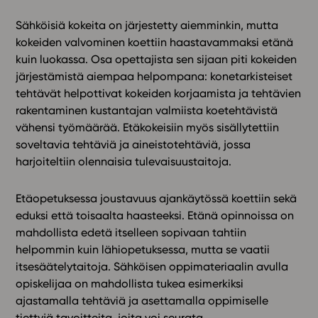
Sähköisiä kokeita on järjestetty aiemminkin, mutta
kokeiden valvominen koettiin haastavammaksi etänä
kuin luokassa. Osa opettajista sen sijaan piti kokeiden
järjestämistä aiempaa helpompana: konetarkisteiset
tehtävät helpottivat kokeiden korjaamista ja tehtävien
rakentaminen kustantajan valmiista koetehtävistä
vähensi työmäärää. Etäkokeisiin myös sisällytettiin
soveltavia tehtäviä ja aineistotehtäviä, jossa
harjoiteltiin olennaisia tulevaisuustaitoja.
Etäopetuksessa joustavuus ajankäytössä koettiin sekä
eduksi että toisaalta haasteeksi. Etänä opinnoissa on
mahdollista edetä itselleen sopivaan tahtiin
helpommin kuin lähiopetuksessa, mutta se vaatii
itsesäätelytaitoja. Sähköisen oppimateriaalin avulla
opiskelijaa on mahdollista tukea esimerkiksi
ajastamalla tehtäviä ja asettamalla oppimiselle
tiettyjä tavoitteita, joita voi seurata