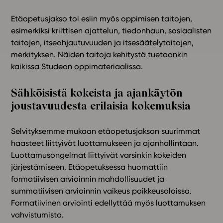
Etäopetusjakso toi esiin myös oppimisen taitojen,
esimerkiksi kriittisen ajattelun, tiedonhaun, sosiaalisten
taitojen, itseohjautuvuuden ja itsesäätelytaitojen,
merkityksen. Näiden taitoja kehitystä tuetaankin
kaikissa Studeon oppimateriaalissa.
Sähköisistä kokeista ja ajankäytön
joustavuudesta erilaisia kokemuksia
Selvityksemme mukaan etäopetusjakson suurimmat
haasteet liittyivät luottamukseen ja ajanhallintaan.
Luottamusongelmat liittyivät varsinkin kokeiden
järjestämiseen. Etäopetuksessa huomattiin
formatiivisen arvioinnin mahdollisuudet ja
summatiivisen arvioinnin vaikeus poikkeusoloissa.
Formatiivinen arviointi edellyttää myös luottamuksen
vahvistumista.