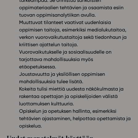
tärkeämpää. Se onnistuu sähköisten
oppimateriaalien tehtävien ja osaamista esiin
tuovan oppimisanalytiikan avulla.
Muuttuvat tilanteet vaativat uudenlaisia
oppimisen taitoja, esimerkiksi medialukutaitoa,
verkon vuorovaikutustaitoja sekä tiedonhaun ja
kriittisen ajattelun taitoja.
Vuorovaikutukselle ja sosiaalisuudelle on
tarjottava mahdollisuuksia myös
etäopetuksessa.
Joustavuutta ja yksilöllisen oppimisen
mahdollisuuksia tulee lisätä.
Kokeita tulisi miettiä uudesta näkökulmasta ja
rakentaa opettajan ja opiskelijoiden välistä
luottamuksen kulttuuria.
Opiskelun ja opetuksen hallinta, esimerkiksi
tehtävien ajastaminen, helpottaa opettamista ja
opiskelua.