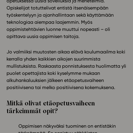
opetuksessa uusia sovelluksia ja menetelmiä.
Opiskelijat totuttelivat entistä itsenäisempään
In English
työskentelyyn ja ajanhallintaan sekä käyttämään
teknologiaa aiempaa laajemmin. Myös
oppimistehtävien luonne muuttui nopeasti – oli
opittava uusia oppimisen taitoja.
Jo valmiiksi muutosten aikaa elävä koulumaailma koki
kerralla yhden kaikkien aikojen suurimmista
mullistuksista. Raskaasta ponnistuksesta huolimatta yli
puolet opettajista koki kyselymme mukaan
alkuhankaluuksien jälkeen etäopetusvaiheen
positiivisena tai melko positiivisena kokemuksena.
Mitkä olivat etäopetusvaiheen
tärkeimmät opit?
Oppimisen näkyväksi tuominen on entistäkin