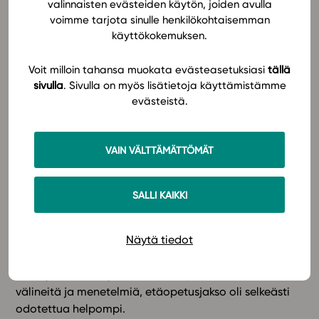
valinnaisten evästeiden käytön, joiden avulla
entisestään – jos opiskelija työskentelee vain paperin
voimme tarjota sinulle henkilökohtaisemman
ja kynän kanssa, oppiminen ei näy opettajalle.
käyttökokemuksen.
Etäopetuksessa motivaatio ja työskentelyn
järjestelmällisyys saattoivat kärsiä, kun oppimisen
Voit milloin tahansa muokata evästeasetuksiasi
tällä
tukeminen oli haastavampaa.
sivulla
. Sivulla on myös lisätietoja käyttämistämme
evästeistä.
Oikeanlaiset välineet ja kokemus
auttoivat selviytymään
VAIN VÄLTTÄMÄTTÖMÄT
Opettajat, joilla oli käytössä opiskelijan edistymistä
esiin tuovat ja yksilöllistä oppimista tukevat sähköiset
SALLI KAIKKI
oppimateriaalit, kertoivat selviytyneensä
etäopetuksesta hyvin. Tehtävänannot, tehtävien
Näytä tiedot
ajastaminen ja edistymisen jatkuva seuraaminen
auttoivat selvästi niin opettajia kuin opiskelijoita.
Niille, jotka olivat jo tottuneet käyttämään näitä
välineitä ja menetelmiä, etäopetusjakso oli selkeästi
odotettua helpompi.