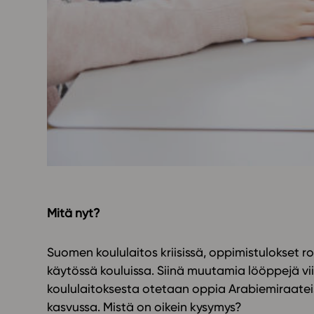
Yläkoulu
KIRJAUDU
Oppiainesarja
Oppimateriaal
Yläkoulun lisen
Hinnasto
Käyttöönotto
Tilaa
Mitä nyt?
Suomen koululaitos kriisissä, oppimistulokset 
käytössä kouluissa. Siinä muutamia lööppejä v
koululaitoksesta otetaan oppia Arabiemiraatei
kasvussa. Mistä on oikein kysymys?