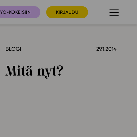
YO-KOKEISIIN
KIRJAUDU
BLOGI
29.1.2014
taista
Tilaa uutiskirje
suudet
Mitä nyt?
Ota yhteyttä
umakalenteri
ri­tallenteet
In English
elut
skus
deot