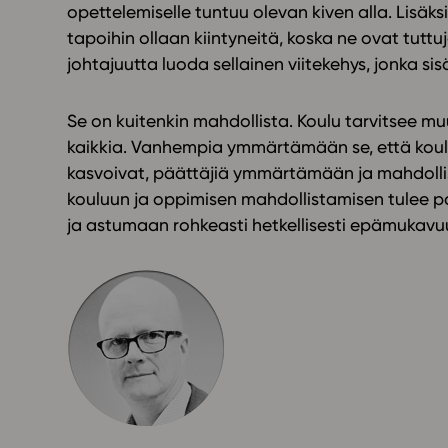
opettelemiselle tuntuu olevan kiven alla. Lisä
tapoihin ollaan kiintyneitä, koska ne ovat tuttuj
johtajuutta luoda sellainen viitekehys, jonka si
Se on kuitenkin mahdollista. Koulu tarvitsee 
kaikkia. Vanhempia ymmärtämään se, että koulu e
kasvoivat, päättäjiä ymmärtämään ja mahdollis
kouluun ja oppimisen mahdollistamisen tulee 
ja astumaan rohkeasti hetkellisesti epämukavu