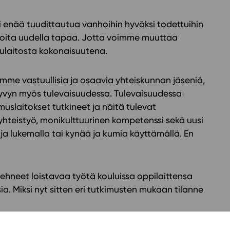
enää tuudittautua vanhoihin hyväksi todettuihin
ioita uudella tapaa. Jotta voimme muuttaa
lulaitosta kokonaisuutena.
mme vastuullisia ja osaavia yhteiskunnan jäseniä,
yvyn myös tulevaisuudessa. Tulevaisuudessa
uslaitokset tutkineet ja näitä tulevat
yhteistyö, monikulttuurinen kompetenssi sekä uusi
ja lukemalla tai kynää ja kumia käyttämällä. En
hneet loistavaa työtä kouluissa oppilaittensa
a. Miksi nyt sitten eri tutkimusten mukaan tilanne