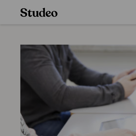
Preppaaja
Alakoulu
Oppiainesarja
Opettaja
Oppimateriaal
Opiskelija
Alakoulun lisen
Huoltaja
Hinnasto
Kokeilutarjous
Käyttöönotto
Tilaa
Ainstain