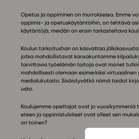
Opetus ja oppiminen on murroksessa. Emme voi 
oppimis- ja opetuskäytäntöihin, on tehtävä as
käytäntöjä, meidän on ensin tarkasteltava kou
Koulun tarkoitushan on kasvattaa jälkikasvusta
jotka mahdollistavat kansakuntamme kilpailuk
tarvittavia työelämän taitoja ovat monet tutkim
mahdollisesti olemaan esimerkiksi virtuaalinen 
medialukutaito. Sisäistyvätkö nämä taidot kirjo
usko.
Koulujemme opettajat ovat jo vuosikymmeniä te
eteen ja oppimistulokset ovat olleet sen mukaisi
on toinen?