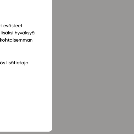
ät evästeet
lisäksi hyväksyä
ilökohtaisemman
ös lisätietoja