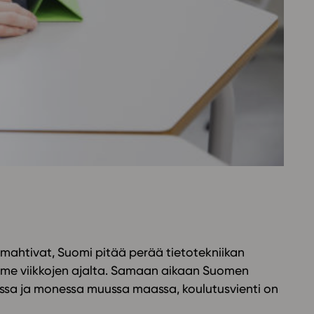
Oppikirj
Tilaa
t
Tiimi
it
Tietoa 
ssit
Eettise
tekoäly
romahtivat, Suomi pitää perää tietotekniikan
iime viikkojen ajalta. Samaan aikaan Suomen
ssa ja monessa muussa maassa, koulutusvienti on