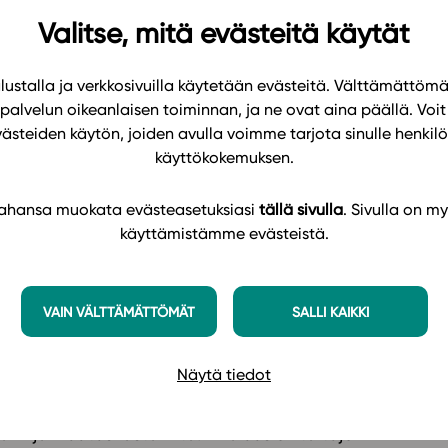
ulussa ja miksi viihtyisivät? Astuessaan sisään
Valitse, mitä evästeitä käytät
ksepäin, aikaan, jolloin muistiinpanot tehtiin
ja opettaja oli kaiken muun tiedon jakaja.
, mutta sitä ei useimmiten saa tunnilla käyttää, vaan
ustalla ja verkkosivuilla käytetään evästeitä. Välttämättöm
korvalla, täynnä kirkkoveneitä väärinpäin tai
palvelun oikeanlaisen toiminnan, ja ne ovat aina päällä. Voit 
västeiden käytön, joiden avulla voimme tarjota sinulle henk
käyttökokemuksen.
apoja ja välineitä eikä vähiten innostuneita,
 tahansa muokata evästeasetuksiasi
tällä sivulla
. Sivulla on my
eitä opettajia, jotka uskaltavat mennä myös
käyttämistämme evästeistä.
tänteitä ja uutta oppimiskulttuuria kouluihinsa.
teriaali) motivoivat tällä hetkellä jo sinällään,
VAIN VÄLTTÄMÄTTÖMÄT
SALLI KAIKKI
oman oppimisen sekä uuden tavan oppia asioita
ppilailtaan ja oppilaat toisiltaan. Onko se sitten
Näytä tiedot
hin! Ei varmaankaan.
ki ja muutosvastarinta. Aika uusien taitojen