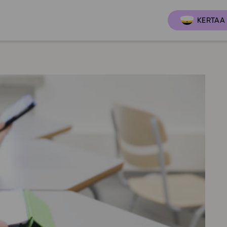
KERTAA 
Ajankoh
Lukio
Ominai
t
LOPS 2021
Tapaht
it
GLP 2021
Webinaa
ssit
Oppimateriaalit
Yhteisö
Hinnasto
Suositt
Lukion pakettilisenssi
Ohjeke
Käyttöönotto
Ohjevi
Bruksanvisning