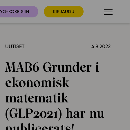
YO-KOKEISIIN
KIRJAUDU
UUTISET
4.8.2022
taista
Tilaa uutiskirje
suudet
MAB6 Grunder i
Ota yhteyttä
umakalenteri
ekonomisk
ri­tallenteet
In English
matematik
elut
(GLP2021) har nu
skus
publicerats!
deot