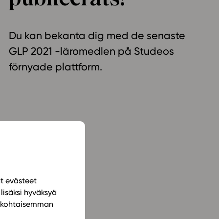
ailijat
Du kan bekanta dig med de senaste
meistä
GLP 2021 -läromedlen på Studeos
t periaatteet
förnyade plattform.
n käyttöön
ät evästeet
lisäksi hyväksyä
ilökohtaisemman