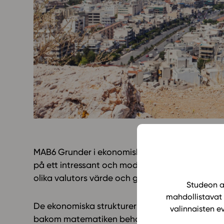
Yläkoulu
KIRJAUDU
Oppiainesarja
Oppimateriaal
Yläkoulun lisen
Hinnasto
Käyttöönotto
Tilaa
MAB6 Grunder i ekonomisk matematik (GLP2021
på ett intressant och modernt sätt. Läromedle
olika valutors värde och ger den studerande e
Studeon al
mahdollistavat 
De ekonomiska strukturerna och begrepp från 
valinnaisten e
bakom matematiken behandlas på ett sådant sä