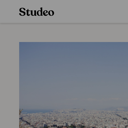
Preppaaja
Alakoulu
Oppiainesarja
Opettaja
Oppimateriaal
Opiskelija
Alakoulun lisen
Huoltaja
Hinnasto
Kokeilutarjous
Käyttöönotto
Tilaa
Ainstain