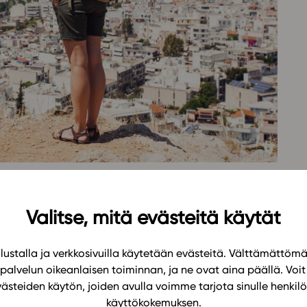
Oppikirj
Tilaa
t
Tiimi
it
Tietoa 
ssit
Eettise
tekoäly
) introducerar grunderna i ekonomisk matematik
Valitse, mitä evästeitä käytät
t behandlar bland annat beskattning, räntor samt
n bra grund i ekonomisk matematik.
ustalla ja verkkosivuilla käytetään evästeitä. Välttämättöm
palvelun oikeanlaisen toiminnan, ja ne ovat aina päällä. Voit 
ekonomikunskapen i samhällslära som ligger
västeiden käytön, joiden avulla voimme tarjota sinulle henk
tt att den studerande får en bra
käyttökokemuksen.