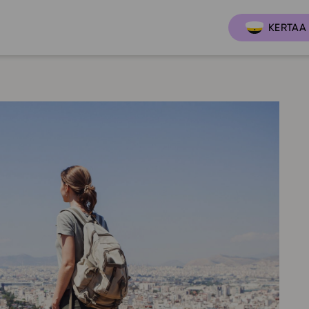
KERTAA 
Ajankoh
Lukio
Ominai
t
LOPS 2021
Tapaht
it
GLP 2021
Webinaa
ssit
Oppimateriaalit
Yhteisö
Hinnasto
Suositt
Lukion pakettilisenssi
Ohjeke
Käyttöönotto
Ohjevi
Bruksanvisning