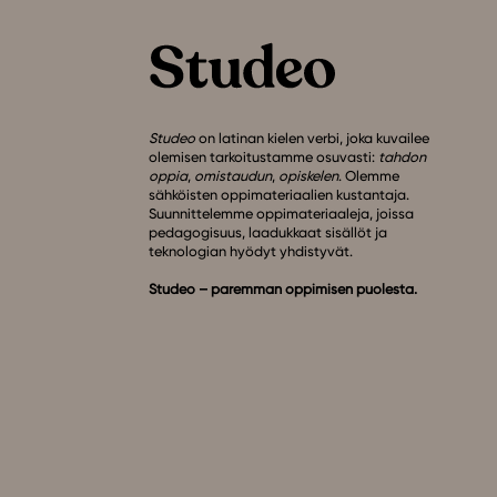
Studeo
on latinan kielen verbi, joka kuvailee
olemisen tarkoitustamme osuvasti:
tahdon
oppia
,
omistaudun
,
opiskelen
. Olemme
sähköisten oppimateriaalien kustantaja.
Suunnittelemme oppimateriaaleja, joissa
pedagogisuus, laadukkaat sisällöt ja
teknologian hyödyt yhdistyvät.
Studeo – paremman oppimisen puolesta.