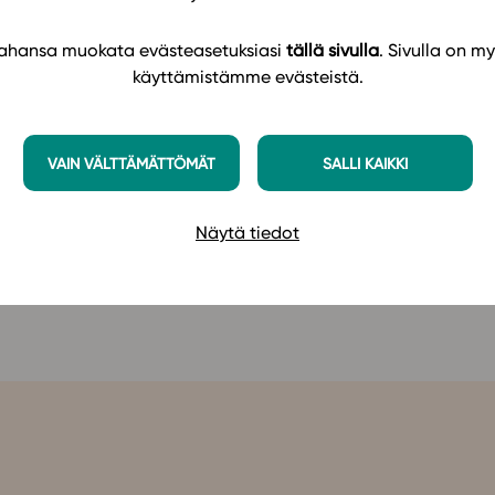
studerande får också mera verktyg och tips för
 tahansa muokata evästeasetuksiasi
tällä sivulla
. Sivulla on my
käyttämistämme evästeistä.
nat belysande exempel, programtips och
terna ger den studerande en bra grund i
VAIN VÄLTTÄMÄTTÖMÄT
SALLI KAIKKI
tematik (GLP 2021) -läromedlet
på Studeos
Näytä tiedot