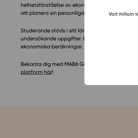
helhetsförståelse av ekonomiska fenomen. Den 
att planera sin personliga ekonomi.
Voit milloin
Studerande stöds i sitt lärande med bland an
undersökande uppgifter. De mångsidiga uppgif
ekonomiska beräkningar.
Läs mera
!
Bekanta dig med MAB6 Grunder i ekonomisk ma
platform här
!