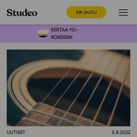
KIRJAUDU
KERTAA YO-
KOKEISIIN
Preppaaja
Opettaja
Opiskelija
Huoltaja
Kokeilutarjous
Ainstain
Alakoulu
Yläkoulu
Lukio
UUTISET
5.8.2022
Ajankohtaista