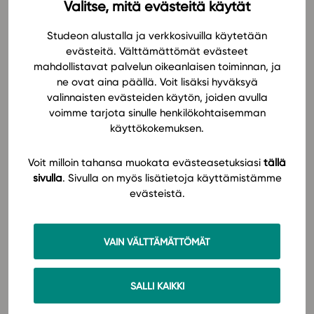
Valitse, mitä evästeitä käytät
Praktiska undersökningar av mekaniska svängningar
In English
Studeon alustalla ja verkkosivuilla käytetään
och ljud ger den studerande möjlighet att öva sig i
evästeitä. Välttämättömät evästeet
användandet av begrepp och färdigheter att ställa
mahdollistavat palvelun oikeanlaisen toiminnan, ja
upp modeller för periodisk rörelse. När ljudets
ne ovat aina päällä. Voit lisäksi hyväksyä
fysikaliska egenskaper behandlas fästs
valinnaisten evästeiden käytön, joiden avulla
uppmärksamhet vid bland annat hur buller och musik
voimme tarjota sinulle henkilökohtaisemman
påverkar välmåendet.
käyttökokemuksen.
Läromedlet innehåller omfattande material med
Voit milloin tahansa muokata evästeasetuksiasi
tällä
sivulla
. Sivulla on myös lisätietoja käyttämistämme
simulationer och videoinspelningar som stärker den
evästeistä.
fysikaliska förståelsen. Mångsidiga laborationer och
uppgifter stöder insamlande och behandling av data,
så att tekniska hjälpmedel utnyttjas. Kapitlens
VAIN VÄLTTÄMÄTTÖMÄT
exempel innehåller också mätresultat färdiga för
analys. Det finns klara och tydliga
programinstruktioner som är till hjälp då olika
SALLI KAIKKI
fenomen ska undersökas och kopplas till fysikaliska
modeller. Bland annat tas anpassning av en