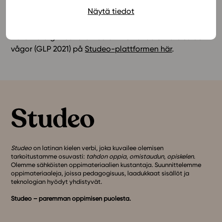
Näytä tiedot
sinusfunktion till data och FFT-analys upp.
Läs mera
!
Bekanta dig med läromedlet FY5 Periodisk rörelse och
vågor (GLP 2021) på
Studeo-plattformen här
.
Studeo
on latinan kielen verbi, joka kuvailee olemisen
tarkoitustamme osuvasti:
tahdon oppia
,
omistaudun
,
opiskelen
.
Olemme sähköisten oppimateriaalien kustantaja. Suunnittelemme
oppimateriaaleja, joissa pedagogisuus, laadukkaat sisällöt ja
teknologian hyödyt yhdistyvät.
Studeo – paremman oppimisen puolesta.