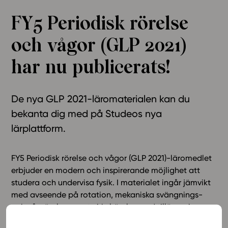
Ominaisuudet
FY5 Periodisk rörelse
Tapahtumakalenteri
och vågor (GLP 2021)
Webinaari­tallenteet
Yhteisö
har nu publicerats!
Suosittelut
Ohjekeskus
De nya GLP 2021-läromaterialen kan du
Ohjevideot
bekanta dig med på Studeos nya
Oppikirjailijat
lärplattform.
Tiimi
Tietoa meistä
Eettiset periaatteet tekoälyn käyttöön
FY5 Periodisk rörelse och vågor (GLP 2021)-läromedlet
erbjuder en modern och inspirerande möjlighet att
Tilaa uutiskirje
studera och undervisa fysik. I materialet ingår jämvikt
Ota yhteyttä
med avseende på rotation, mekaniska svängnings-
och vågrörelser samt cirkelrörelse med tillämpningar
som planeter i sina banor.