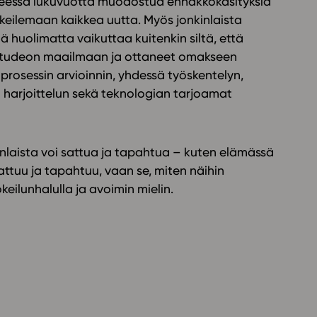
 vaiheessa lukuvuotta muodostua ennakkokäsityksiä
okeilemaan kaikkea uutta. Myös jonkinlaista
ä huolimatta vaikuttaa kuitenkin siltä, että
t Studeon maailmaan ja ottaneet omakseen
rosessin arvioinnin, yhdessä työskentelyn,
 harjoittelun sekä teknologian tarjoamat
enlaista voi sattua ja tapahtua – kuten elämässä
sattuu ja tapahtuu, vaan se, miten näihin
ilunhalulla ja avoimin mielin.