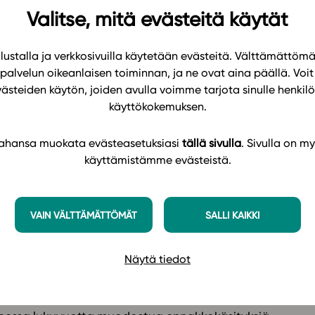
Valitse, mitä evästeitä käytät
t muutamia viikkoja. Kyseessä on kaikille
 En voi väittää, että olisin lähtenyt kohtaamaan
ustalla ja verkkosivuilla käytetään evästeitä. Välttämättöm
istuvaa lukion ensimmäisen vuosikurssin
palvelun oikeanlaisen toiminnan, ja ne ovat aina päällä. Voit 
ottaa haltuun uudenlaisen opiskelutavan, joutuvat
västeiden käytön, joiden avulla voimme tarjota sinulle henk
käyttökokemuksen.
sykologiaa. Haasteellinen lähtökohta – sekä
 tahansa muokata evästeasetuksiasi
tällä sivulla
. Sivulla on my
käyttämistämme evästeistä.
iivisesti yllättynyt tähän astisista kokemuksista.
n pedagogisiin. Huolellisella etukäteisvalmistelulla
oissa ainoastaan kahdella opiskelijalla 36:sta oli
VAIN VÄLTTÄMÄTTÖMÄT
SALLI KAIKKI
mmäisellä tunnilla mukana oma laite – lopuille
Näytä tiedot
t ennakkoluulottomasti vastaan opiskelun
ttä kurssilla on mukana ensimmäisen vuoden