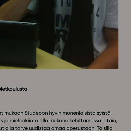
Oppikirj
Tilaa
t
Tiimi
it
Tietoa 
ssit
Eettise
tekoäly
bletkoulusta
et mukaan Studeoon hyvin monenlaisista syistä.
us ja mielenkiinto olla mukana kehittämässä jotain,
nut olla tarve uudistaa omaa opetustaan. Toisilla