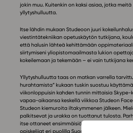
jokin muu. Kuitenkin on kaksi asiaa, jotka meitä
yllytyshulluutta.
Itse lähdin mukaan Studeoon juuri kokeilunhalus
viestintätekniikan opetuskäytön tutkijana, koul
että halusin lähteä kehittämään oppimateriaali
siirtymiseni yliopistomaailmasta lukion opettaj
kokeilemaan ja tekemään – ei vain tutkijana ke
Yllytyshulluutta taas on matkan varrella tarvittu
hurahtamista” kukaan tuskin suostuu käyttämä
viikonloppuisin kahden tunnin mittaisia Skype-k
vapaa-aikaansa keskellä viikkoa Studeon Face
Studeon kiemuroita iltakymmenen jälkeen. Miel
palkitsevat ja urakka on tuottanut tulosta. Par
itse ottaneet ensimmäisiä kertoja käyttöönsä 
opiskelijat eri puolilla Suomea ovat tutustumass