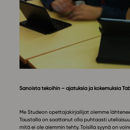
Yläkoulu
KIRJAUDU
Oppiainesarja
Oppimateriaal
Yläkoulun lisen
Hinnasto
Käyttöönotto
Tilaa
Sanoista tekoihin – ajatuksia ja kokemuksia Ta
Me Studeon opettajakirjailijat olemme lähtene
Taustalla on saattanut olla puhtaasti uteliaisu
mitä ei ole aiemmin tehty. Toisilla syynä on voi