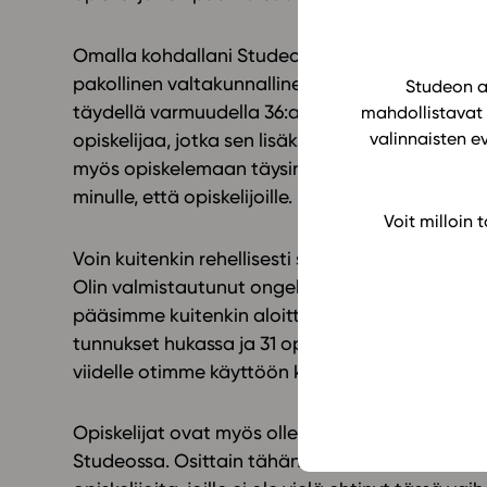
Omalla kohdallani Studeon kurssia on takana ny
pakollinen valtakunnallinen psykologian kurssi.
Studeon al
täydellä varmuudella 36:a tietokoneen takana 
mahdollistavat 
opiskelijaa, jotka sen lisäksi, että saavat nyt 
valinnaisten e
myös opiskelemaan täysin uutta oppiainetta, p
minulle, että opiskelijoille.
Voit milloin
Voin kuitenkin rehellisesti sanoa, että olen posit
Olin valmistautunut ongelmiin, niin teknisiin kui
pääsimme kuitenkin aloittamaan lähtökohdista, j
tunnukset hukassa ja 31 opiskelijalla oli jo ensi
viidelle otimme käyttöön koulun kannettavat.
Opiskelijat ovat myös olleet upeita ja ottanee
Studeossa. Osittain tähän toki vaikuttaa se, e