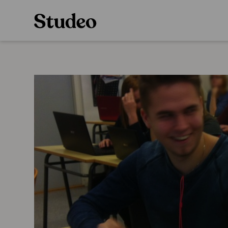
Preppaaja
Alakoulu
Oppiainesarja
Opettaja
Oppimateriaal
Opiskelija
Alakoulun lisen
Huoltaja
Hinnasto
Kokeilutarjous
Käyttöönotto
Tilaa
Ainstain