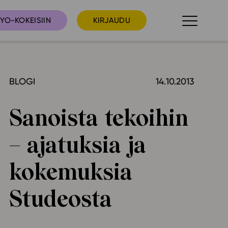
YO-KOKEISIIN
KIRJAUDU
BLOGI
14.10.2013
taista
Tilaa uutiskirje
suudet
Sanoista tekoihin
Ota yhteyttä
umakalenteri
– ajatuksia ja
ri­tallenteet
In English
kokemuksia
elut
Studeosta
skus
deot