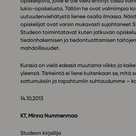
opiskelijoita, joille ei ole vielä ehtinyt tässä
lukio-opiskelusta. Tällöin he ovat valmiimpia k
uutuudenviehätystä lienee osalla ilmassa. Näist
opiskelijat ovat varsin mukavasti sujahtanee
Studeon toimintatavat kuten jatkuvan opiskelup
tiedonhakemisen ja tiedontuottamisen taitojen
mahdollisuudet.
Kurssia on vielä edessä muutama viikko ja kaik
yleensä. Tärkeintä ei liene kuitenkaan se, mitä 
sattumuksiin ja tapahtumiin suhtaudumme – koke
14.10.2013
KT, Minna Nummenmaa
Studeon kirjailija