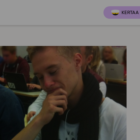
KERTAA 
Ajankoh
Lukio
Ominai
t
LOPS 2021
Tapaht
it
GLP 2021
Webinaa
ssit
Oppimateriaalit
Yhteisö
Hinnasto
Suositt
Lukion pakettilisenssi
Ohjeke
Käyttöönotto
Ohjevi
Bruksanvisning