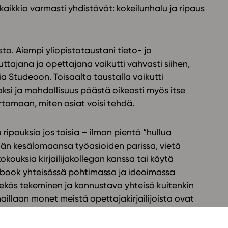
 kaikkia varmasti yhdistävät: kokeilunhalu ja ripaus
ta. Aiempi yliopistotaustani tieto- ja
uttajana ja opettajana vaikutti vahvasti siihen,
a Studeoon. Toisaalta taustalla vaikutti
aksi ja mahdollisuus päästä oikeasti myös itse
rtomaan, miten asiat voisi tehdä.
 ripauksia jos toisia – ilman pientä “hullua
än kesälomaansa työasioiden parissa, vietä
okouksia kirjailijakollegan kanssa tai käytä
book yhteisössä pohtimassa ja ideoimassa
ekäs tekeminen ja kannustava yhteisö kuitenkin
haillaan monet meistä opettajakirjailijoista ovat
Studeon kursseja ja monet muut opettajat ja
a kursseihin.