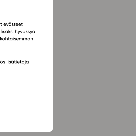
ät evästeet
lisäksi hyväksyä
ilökohtaisemman
ös lisätietoja